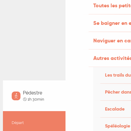
Toutes les peti
Se baigner en e
Naviguer en c
Autres activités
Les trails du
Pêcher dans
Pédestre
Facile
1h 30min
Escalade
Informations pratiques
Départ
Saint-Sozy
Spéléologie