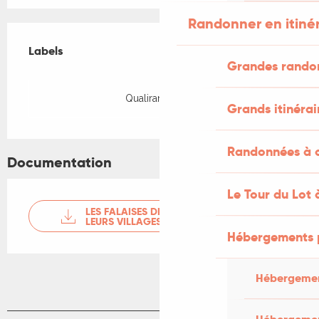
Randonner en itiné
Offres de prestations
Labels
Labels
Grandes rando
Qualirando Lot
Grands itinérai
Randonnées à c
Documentation
Le Tour du Lot 
LES FALAISES DE LA DORDOGNE ET
LEURS VILLAGES
Hébergements 
Hébergemen