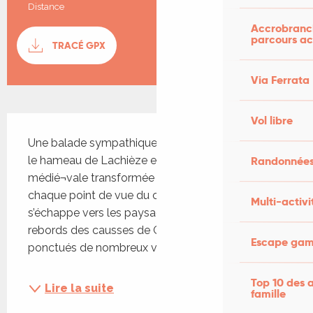
Distance
3.5 km
Accrobranch
Documentation
parcours ac
TRACÉ GPX
SECTI
Via Ferrata
Vol libre
Description
Une balade sympathique qui permet de découvrir 
Randonnées
le hameau de Lachièze et son étonnante tour 
médié¬vale transformée par les Mirepoises… À 
chaque point de vue du circuit, le regard 
Multi-activi
s’échappe vers les paysages de la vallée et des 
rebords des causses de Gramat et de Martel, 
Escape game
ponctués de nombreux villages...
Top 10 des a
Lire la suite
famille