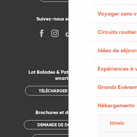
Voyager sans v
Suivez-nous sur les réseaux !
Circuits routier
Idées de séjou
Expériences à 
Lot Balades & Patrimoines sur votre
smartphone
Grands Evènem
TÉLÉCHARGER L'APPLICATION
Hébergements
Brochures et documentations
Hôtels
DEMANDE DE DOCUMENTATION