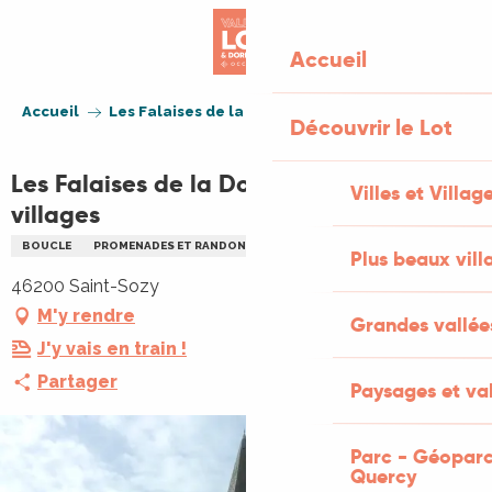
Aller
au
Accueil
contenu
principal
Accueil
Les Falaises de la Dordogne et leurs villages
Découvrir le Lot
Les Falaises de la Dordogne et leurs
Villes et Villag
villages
BOUCLE
PROMENADES ET RANDONNÉES (PR)
Plus beaux vill
46200 Saint-Sozy
M'y rendre
Grandes vallée
J'y vais en train !
Partager
Paysages et val
Parc - Géoparc
Quercy