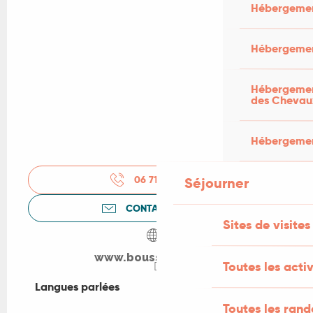
Hébergemen
Hébergemen
Hébergement
des Chevau
Hébergement
06 71 92 62
▒▒
Séjourner
CONTACTEZ-NOUS
Sites de visites
www.boussagou.com
Toutes les activ
Langues parlées
Langues parlées
Toutes les ran