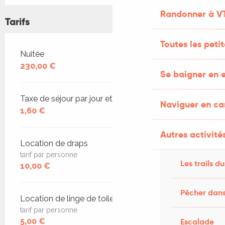
Randonner à V
Tarifs
Toutes les peti
Tarifs 2026
Nuitée
230,00 €
Se baigner en e
Taxe de séjour par jour et par personne
Naviguer en c
1,60 €
Autres activités
Location de draps
tarif par personne
Les trails du
10,00 €
Pêcher dans
Location de linge de toilette
tarif par personne
Escalade
5,00 €