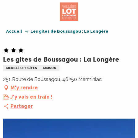
Aller
au
contenu
principal
Accueil
Les gites de Boussagou : La Longère
Les gites de Boussagou : La Longère
MEUBLÉS ET GÎTES
MAISON
251 Route de Boussagou, 46250 Marminiac
M'y rendre
J'y vais en train !
Partager