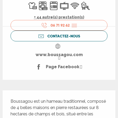
Draps et linge
Lave linge
Lave vaisselle
Télévision
WiFi
Jeux pour enfants 
+ 44 autre(s) prestation(s)
06 71 92 62
▒▒
CONTACTEZ-NOUS
www.boussagou.com
Page Facebook
Description
Boussagou est un hameau traditionnel, composé 
de 4 belles maisons en pierre restaurées sur 8 
hectares de champs et bois, situé entre les 