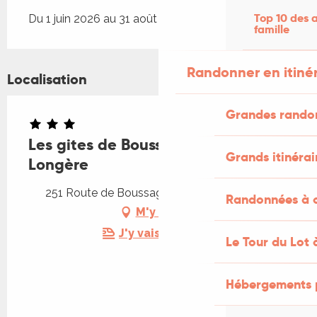
Top 10 des a
Du 1 juin 2026 au 31 août 2026
famille
Randonner en itiné
Localisation
Grandes rando
Les gites de Boussagou : La
Grands itinérai
Longère
251 Route de Boussagou, 46250 Marminiac
Randonnées à c
M'y rendre
J'y vais en train !
Le Tour du Lot 
Hébergements 