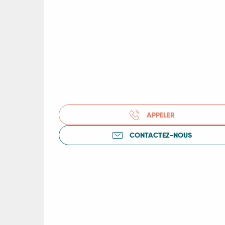
ts
rs
ns
ue
APPELER
CONTACTEZ-NOUS