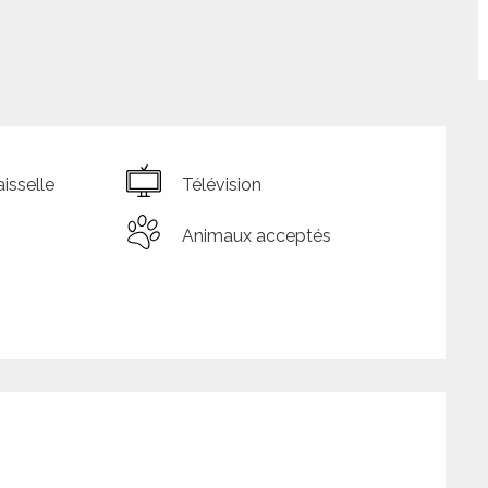
isselle
Télévision
Animaux acceptés
tions