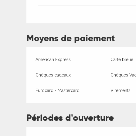
ages
es
Moyens de paiement
es
American Express
Carte bleue
Chèques cadeaux
Chèques Va
Eurocard - Mastercard
Virements
Périodes d'ouverture