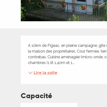
ches,
 et
car
ues
a
Description
ents
A 10km de Figeac, en pleine campagne, gîte d
es
la maison des propriétaires. Cour fermée, terr
contrebas. Cuisine aménagée (micro-onde, co
ents
chambres (1 lit 1,40m et 1...
es
ités
Lire la suite
ames
piste
Capacité
 faire