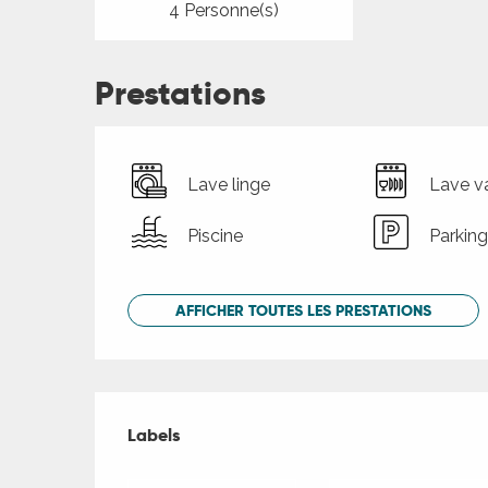
4 Personne(s)
Prestations
Lave linge
Lave va
Piscine
Parking
AFFICHER TOUTES LES PRESTATIONS
Offres de presta
Labels
Labels