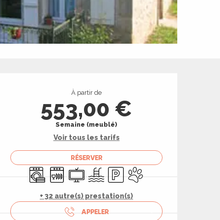
Ouverture et coord
À partir de
553,00 €
Semaine (meublé)
Voir tous les tarifs
RÉSERVER
Lave linge
Lave vaisselle
Télévision
Piscine
Parking
Animaux acceptés
+ 32 autre(s) prestation(s)
APPELER