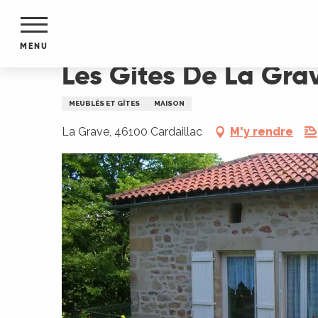
Aller
Accueil
Les Gites De La Grave
au
contenu
MENU
principal
Les Gites De La Gra
NTS
MENTS
MEUBLÉS ET GÎTES
MAISON
S
URS
La Grave, 46100 Cardaillac
M'y rendre
du Lot
dans
s le
e