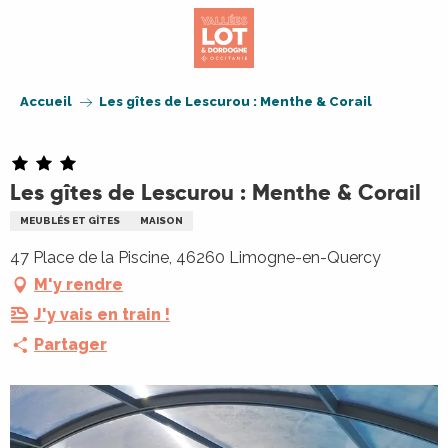
Aller
au
contenu
principal
Accueil
Les gîtes de Lescurou : Menthe & Corail
Les gîtes de Lescurou : Menthe & Corail
MEUBLÉS ET GÎTES
MAISON
47 Place de la Piscine, 46260 Limogne-en-Quercy
M'y rendre
J'y vais en train !
Partager