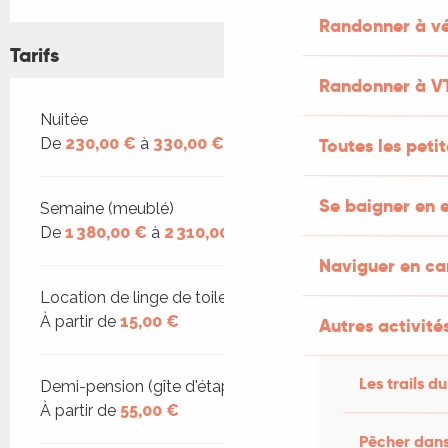
Randonner à vé
Tarifs
Randonner à V
Tarifs 2026
Nuitée
Toutes les peti
De
230,00 €
à
330,00 €
Se baigner en e
Semaine (meublé)
De
1 380,00 €
à
2 310,00 €
Naviguer en c
Location de linge de toilette et de draps
À partir de
15,00 €
Autres activités
Les trails du
Demi-pension (gîte d'étape)
À partir de
55,00 €
Pêcher dans