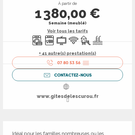
À partir de
1 380,00 €
Semaine (meublé)
Voir tous les tarifs
Lave linge
Lave vaisselle
Télévision
WiFi
Jeux pour enfants / Espa
Piscine
+ 41 autre(s) prestation(s)
07 80 53 56
▒▒
CONTACTEZ-NOUS
www.gitesdelescurou.fr
Description
Idéal pour les familles nombreuses ou les 