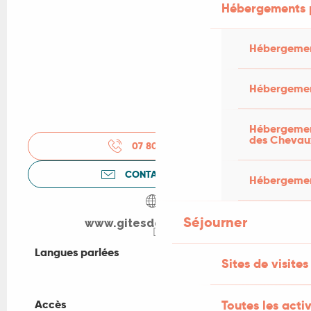
Hébergements 
Hébergemen
Hébergemen
Hébergement
des Chevau
07 80 53 56
▒▒
CONTACTEZ-NOUS
Hébergement
Séjourner
www.gitesdelescurou.fr
Langues parlées
Langues parlées
Sites de visites
Accès
Accès
Toutes les activ