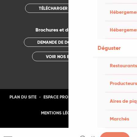
TÉLÉCHARGER L'APPLICATION
Hébergement
Brochures et documentations
Hébergemen
DEMANDE DE DOCUMENTATION
Déguster
VOIR NOS BROCHURES
Restaurants
Producteurs
-
-
-
-
PLAN DU SITE
ESPACE PRO
PRESSE
PHOTOTHÈQUE
Aires de pi
-
MENTIONS LÉGALES
CGU
Marchés
Recherche