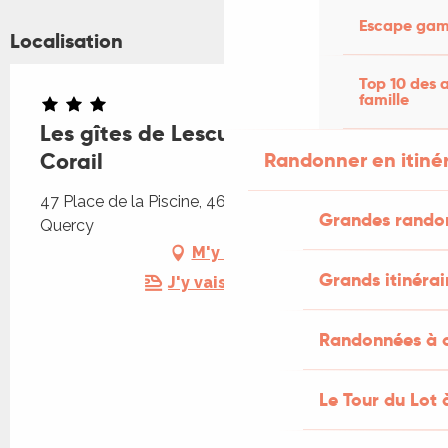
Escape game
Localisation
Top 10 des a
famille
Les gîtes de Lescurou : Menthe &
Randonner en itiné
Corail
47 Place de la Piscine, 46260 Limogne-en-
Grandes rando
Quercy
M'y rendre
Grands itinérai
J'y vais en train !
Randonnées à c
Le Tour du Lot 