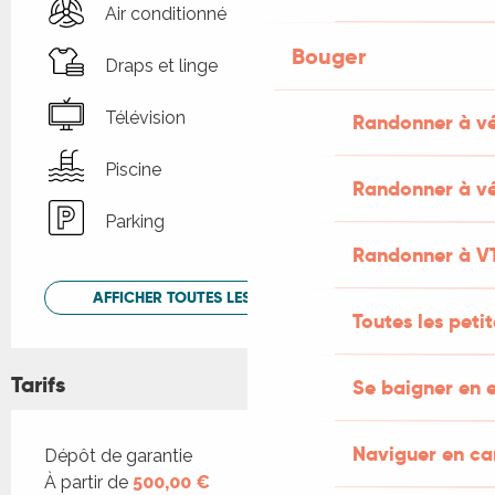
Air conditionné
Bouger
Draps et linge
Télévision
Randonner à v
Piscine
Randonner à vé
Parking
Randonner à V
AFFICHER TOUTES LES PRESTATIONS
Toutes les peti
Tarifs
Se baigner en e
Naviguer en c
Tarifs 2026
Dépôt de garantie
À partir de
500,00 €