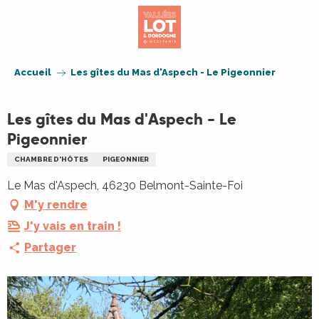
Aller
au
contenu
principal
Accueil
Les gîtes du Mas d'Aspech - Le Pigeonnier
Les gîtes du Mas d'Aspech - Le
Pigeonnier
CHAMBRE D'HÔTES
PIGEONNIER
Le Mas d'Aspech, 46230 Belmont-Sainte-Foi
M'y rendre
J'y vais en train !
Partager