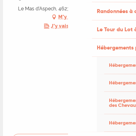
Le Mas d'Aspech, 46230 Belmont-Sainte-Foi
Randonnées à c
M'y rendre
J'y vais en train !
Le Tour du Lot 
Hébergements 
Hébergemen
Hébergemen
Hébergement
des Chevau
Hébergement