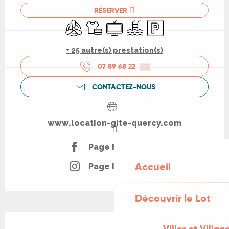
RÉSERVER
Air conditionné
Draps et linge
Télévision
Piscine
Parking
+ 25 autre(s) prestation(s)
07 89 68 22
▒▒
CONTACTEZ-NOUS
www.location-gite-quercy.com
Page Facebook
Accueil
Page Instagram
Découvrir le Lot
Description
Villes et Villag