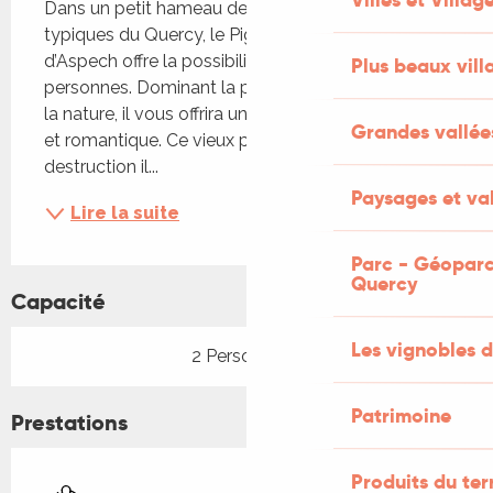
Dans un petit hameau de charme aux maisons 
typiques du Quercy, le Pigeonnier du Mas 
d’Aspech offre la possibilité de dormir jusqu’à 2 
Plus beaux vill
personnes. Dominant la prairie, et à proximité de 
la nature, il vous offrira une ambiance authentique 
Grandes vallée
et romantique. Ce vieux pigeonnier, sauvé de la 
destruction il...
Paysages et val
Lire la suite
Parc - Géoparc
Quercy
Capacité
Les vignobles d
2 Personne(s)
Patrimoine
Prestations
Produits du ter