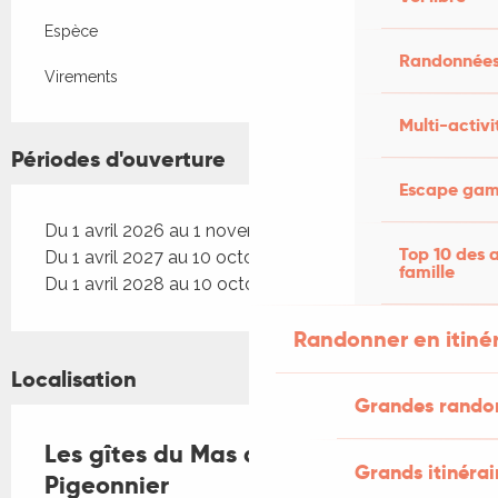
Espèce
Randonnées
Virements
Multi-activi
Périodes d'ouverture
Escape game
Du 1 avril 2026 au 1 novembre 2026
Top 10 des a
Du 1 avril 2027 au 10 octobre 2027
famille
Du 1 avril 2028 au 10 octobre 2028
Randonner en itiné
Localisation
Grandes rando
Les gîtes du Mas d'Aspech - Le
Grands itinérai
Pigeonnier