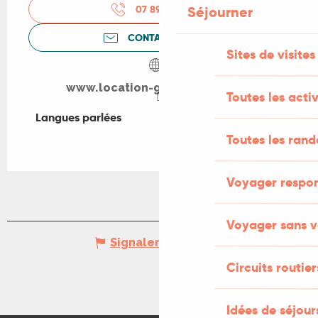
07 89 68 22
▒▒
Séjourner
CONTACTEZ-NOUS
Sites de visites
www.location-gite-quercy.com
Toutes les activ
Langues parlées
Langues parlées
Toutes les ran
Voyager respo
Voyager sans v
Signaler une erreur
Circuits routier
Idées de séjou