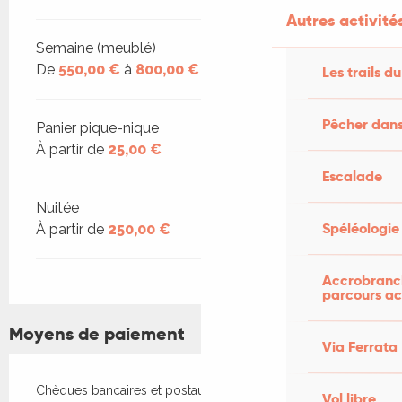
Autres activités
Semaine (meublé)
De
550,00 €
à
800,00 €
Les trails du
Pêcher dans
Panier pique-nique
À partir de
25,00 €
Escalade
Nuitée
Spéléologie
À partir de
250,00 €
Accrobranch
parcours ac
Moyens de paiement
Via Ferrata
Chèques bancaires et postaux
Vol libre