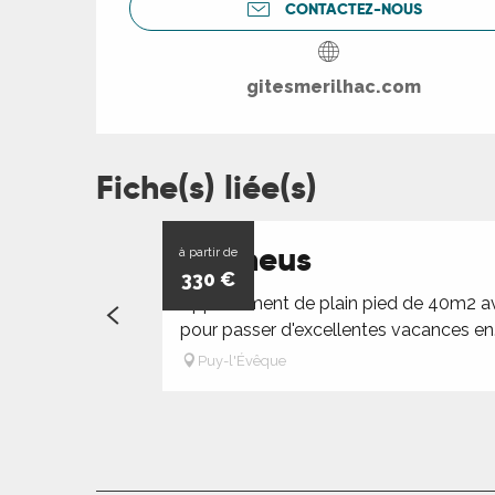
rs
CONTACTEZ-NOUS
ns
gitesmerilhac.com
ue
Fiche(s) liée(s)
Orpheus
à partir de
330
€
Appartement de plain pied de 40m2 av
pour passer d'excellentes vacances en.
Puy-l'Évêque