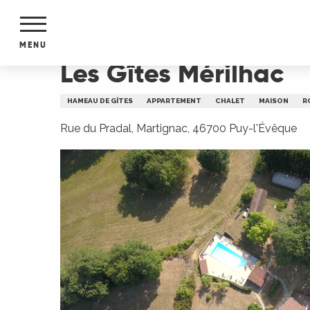
Aller
Accueil
Les Gîtes Mérilhac
au
contenu
MENU
principal
Les Gîtes Mérilhac
NTS
MENTS
HAMEAU DE GÎTES
APPARTEMENT
CHALET
MAISON
R
S
URS
Rue du Pradal, Martignac, 46700 Puy-l'Évêque
du Lot
dans
s le
e