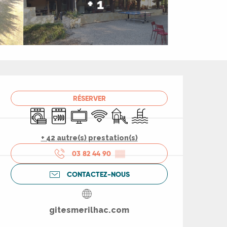
+ 1
Ouverture et coord
RÉSERVER
Lave linge
Lave vaisselle
Télévision
WiFi
Jeux pour enfants / Espace jeu
Piscine
+ 42 autre(s) prestation(s)
03 82 44 90
▒▒
CONTACTEZ-NOUS
gitesmerilhac.com