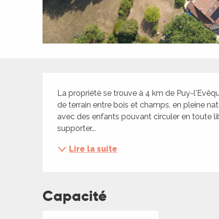
ches,
 et
car
ues
a
Description
ents
La propriété se trouve à 4 km de Puy-l'Evêque
es
de terrain entre bois et champs, en pleine nat
avec des enfants pouvant circuler en toute li
ents
supporter...
es
ités
Lire la suite
ames
piste
Capacité
 faire