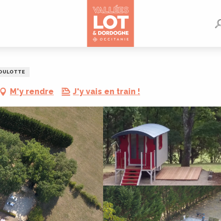
OULOTTE
M'y rendre
J'y vais en train !