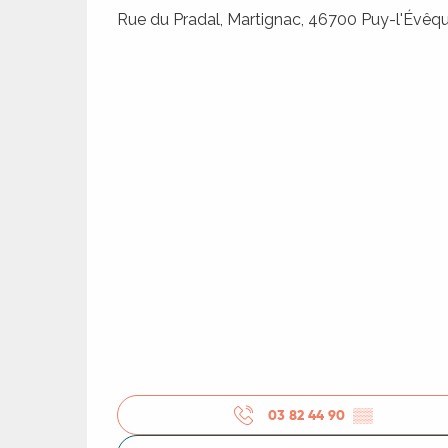
Rue du Pradal, Martignac, 46700 Puy-l'Évêq
R
ts
03 82 44 90
▒▒