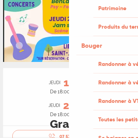
Patrimoine
Produits du ter
Bouger
Randonner à v
Ouverture et coordonnées
13
Randonner à vé
JEUDI
AOÛT
De 18:00 à 00:00
Randonner à V
27
JEUDI
AOÛT
De 18:00 à 00:00
Toutes les peti
Gratuit
07 57 18 27
▒▒
Se baigner en e