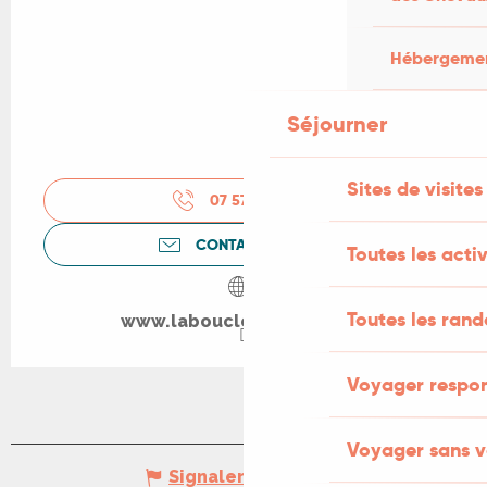
Hébergement
Séjourner
Sites de visites
07 57 18 27
▒▒
CONTACTEZ-NOUS
Toutes les activ
Toutes les ran
www.laboucledelistours.fr
Voyager respo
Voyager sans v
Signaler une erreur