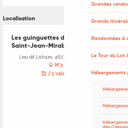
Grandes rando
Localisation
Grands itinérai
Les guinguettes de Listours 2026,
Randonnées à c
Saint-Jean-Mirabel
Le Tour du Lot 
Lieu dit Listours, 46270 Saint-Jean-Mirabel
M'y rendre
Hébergements 
J'y vais en train !
Hébergemen
Hébergemen
Hébergement
des Chevau