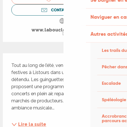
CONTACTEZ-NOUS
Naviguer en c
www.laboucledelistours.fr
Autres activités
Les trails du
Description
Tout au long de l’été, venez vivre des soirées 
Pêcher dans
festives à Listours dans un cadre champêtre et 
détendu. Les guinguettes de Listours vous 
Escalade
proposent une programmation variée mêlant 
concerts en plein air, repas conviviaux, buvette et 
Spéléologie
marchés de producteurs. Chaque soirée offre une 
ambiance musicale...
Accrobranch
parcours ac
Lire la suite