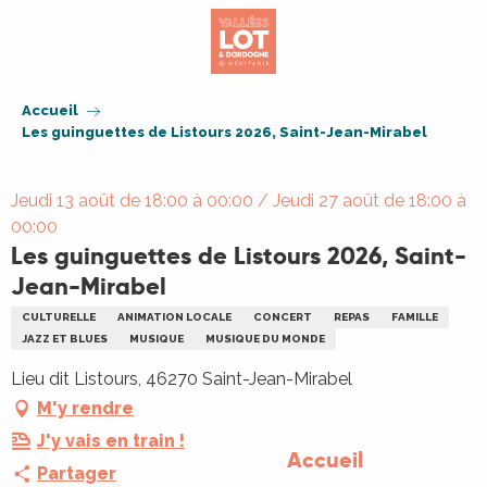
Aller
au
contenu
principal
Accueil
Les guinguettes de Listours 2026, Saint-Jean-Mirabel
Jeudi 13 août de 18:00 à 00:00 / Jeudi 27 août de 18:00 à
00:00
Les guinguettes de Listours 2026, Saint-
Jean-Mirabel
CULTURELLE
ANIMATION LOCALE
CONCERT
REPAS
FAMILLE
JAZZ ET BLUES
MUSIQUE
MUSIQUE DU MONDE
Lieu dit Listours, 46270 Saint-Jean-Mirabel
M'y rendre
J'y vais en train !
Accueil
Partager