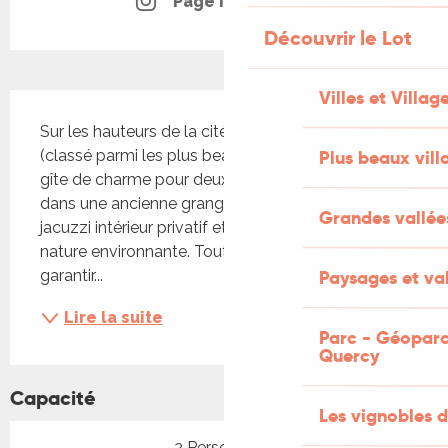
Page Instagram
Découvrir le Lot
Villes et Villag
Description
Sur les hauteurs de la cité médiévale de Martel 
Plus beaux vill
(classé parmi les plus beaux villages de France), 
gîte de charme pour deux personnes aménagé 
dans une ancienne grange quercynoise avec 
Grandes vallée
jacuzzi intérieur privatif et terrasse ouverte sur la 
nature environnante. Tout a été pensé pour vous 
Paysages et val
garantir...
Lire la suite
Parc - Géoparc
Quercy
Capacité
Les vignobles d
2 Personne(s)