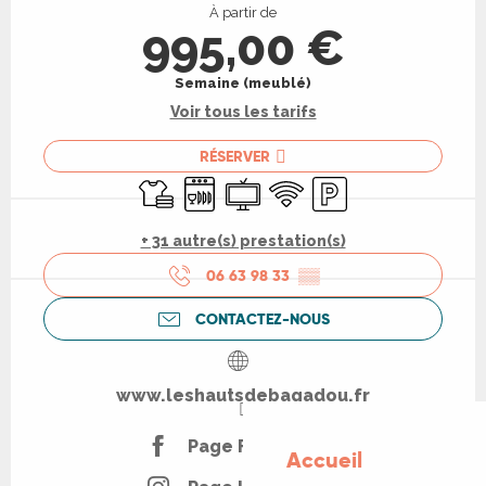
À partir de
995,00 €
Semaine (meublé)
Voir tous les tarifs
RÉSERVER
Draps et linge
Lave vaisselle
Télévision
WiFi
Parking
+ 31 autre(s) prestation(s)
06 63 98 33
▒▒
CONTACTEZ-NOUS
www.leshautsdebagadou.fr
Page Facebook
Accueil