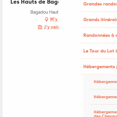
Les Hauts de Bagadou - La SUITE
Grandes rando
Bagadou Haut, 46600 Martel
Grands itinérai
M'y rendre
J'y vais en train !
Randonnées à c
Le Tour du Lot 
Hébergements 
Hébergemen
Hébergemen
Hébergement
des Chevau