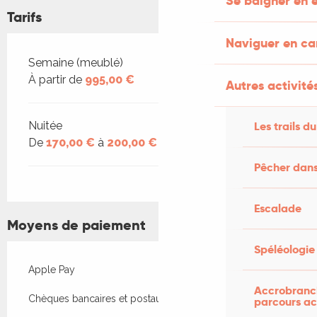
Se baigner en e
Tarifs
Naviguer en c
Tarifs 2026
Semaine (meublé)
À partir de
995,00 €
Autres activités
Nuitée
Les trails du
De
170,00 €
à
200,00 €
Pêcher dans
Escalade
Moyens de paiement
Spéléologie
Apple Pay
Accrobranch
Chèques bancaires et postaux
parcours ac