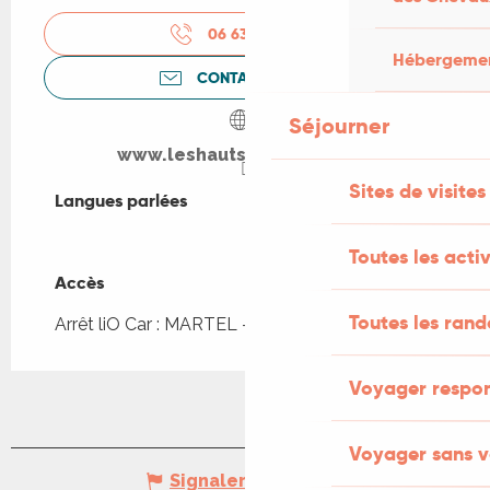
06 63 98 33
▒▒
Hébergement
CONTACTEZ-NOUS
Séjourner
www.leshautsdebagadou.fr
Sites de visites
Langues parlées
Langues parlées
Toutes les activ
Accès
Accès
Toutes les ran
Arrêt liO Car : MARTEL - Bourg à 3km
Voyager respo
Voyager sans v
Signaler une erreur