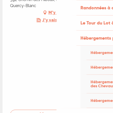
Quercy-Blanc
Randonnées à c
M'y rendre
J'y vais en train !
Le Tour du Lot 
Hébergements 
Hébergemen
Hébergemen
Hébergement
des Chevau
Hébergement