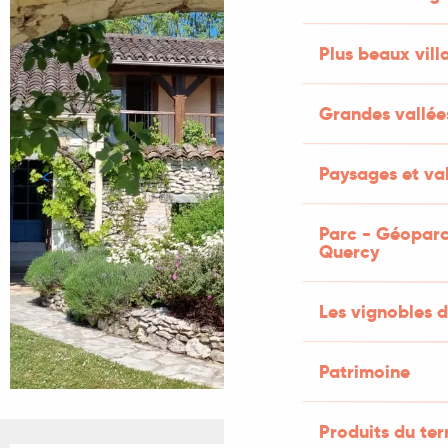
Plus beaux vill
Grandes vallée
Paysages et val
Parc - Géoparc
Quercy
Les vignobles d
Patrimoine
Produits du ter