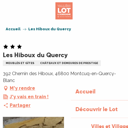
Aller
au
contenu
principal
Accueil
Les Hiboux du Quercy
Les Hiboux du Quercy
MEUBLÉS ET GÎTES
CHÂTEAUX ET DEMEURES DE PRESTIGE
392 Chemin des Hiboux, 46800 Montcuq-en-Quercy-
Blanc
M'y rendre
Accueil
J'y vais en train !
Partager
Découvrir le Lot
Villes et Villag