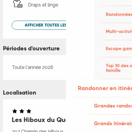
Draps et linge
Randonnées
AFFICHER TOUTES LES PRESTATIONS
Multi-activi
Périodes d'ouverture
Escape game
Top 10 des a
Toute l'année 2026
famille
Randonner en itiné
Localisation
Grandes rando
Les Hiboux du Quercy
Grands itinérai
392 Chemin des Hiboux, 46800 Montcuq-en-