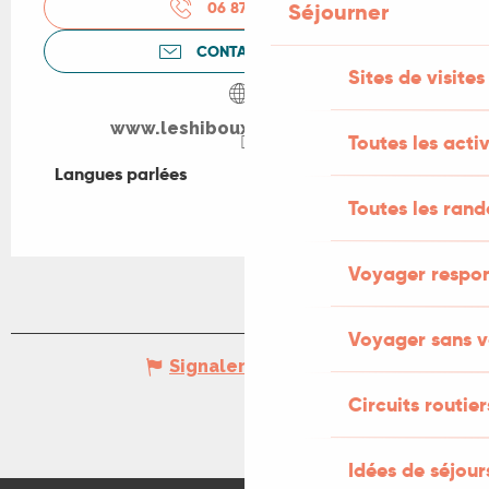
06 87 44 39
▒▒
Séjourner
CONTACTEZ-NOUS
Sites de visites
www.leshibouxduquercy.com
Toutes les activ
Langues parlées
Langues parlées
Toutes les ran
Voyager respo
Voyager sans v
Signaler une erreur
Circuits routier
Idées de séjou