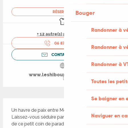
Ouverture et coordonnées
Bouger
RÉSERVER
Draps et linge
Randonner à v
+ 12 autre(s) prestation(s)
06 87 44 39
▒▒
Randonner à vé
CONTACTEZ-NOUS
Randonner à V
www.leshibouxduquercy.com
Toutes les peti
Se baigner en e
Description
Un havre de paix entre Montcuq et Lauzerte 
Naviguer en c
Laissez-vous séduire par le charme authentique 
de ce petit coin de paradis. Un havre de paix vous 