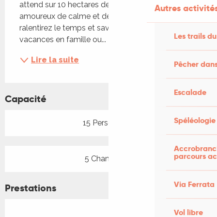
attend sur 10 hectares de nature ! Pour les 
Autres activités
amoureux de calme et de tranquillité, vous 
ralentirez le temps et savourerez le rythme des 
Les trails du
vacances en famille ou...
Lire la suite
Pêcher dans
Escalade
Capacité
Spéléologie
15 Personne(s)
Accrobranch
parcours ac
5 Chambre(s)
Via Ferrata
Prestations
Vol libre