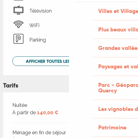
Villes et Villag
Télévision
WiFi
Plus beaux vill
Parking
Grandes vallée
AFFICHER TOUTES LES PRESTATIONS
Paysages et val
Tarifs
Parc - Géoparc
Quercy
Tarifs 2026
Nuitée
Les vignobles d
À partir de
140,00 €
Patrimoine
Ménage en fin de séjour