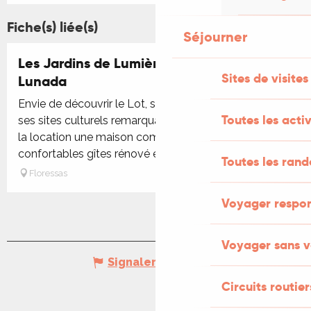
Fiche(s) liée(s)
Séjourner
Les Jardins de Lumière - Gîtes Alba et
Sites de visites
Lunada
Envie de découvrir le Lot, ses paysages sublimes et
Toutes les activ
ses sites culturels remarquables? Nous proposons à
la location une maison composée de deux
confortables gîtes rénové et tout...
Toutes les ran
Floressas
Voyager respo
Voyager sans v
Signaler une erreur
Circuits routier