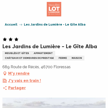
Aller
au
contenu
principal
Accueil
Les Jardins de Lumière - Le Gîte Alba
Les Jardins de Lumière - Le Gîte Alba
MEUBLÉS ET GÎTES
APPARTEMENT
CHÂTEAUX ET DEMEURES DE PRESTIGE
FERME
MAISON
689 Route de Récès, 46700 Floressas
M'y rendre
J'y vais en train !
Partager