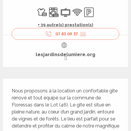
Ouverture et coordonnées
Draps et linge
Lave linge
Télévision
WiFi
Parking
+ 39 autre(s) prestation(s)
07 83 09 37
▒▒
lesjardinsdelumiere.org
Description
Nous proposons à la location un confortable gîte 
rénové et tout équipé sur la commune de 
Floressas dans le Lot (46). Le gîte est situé en 
pleine nature, au cœur d’un grand jardin, entouré 
de vignes et de forêts. Le lieu est parfait pour se 
détendre et profiter du calme de notre magnifique 