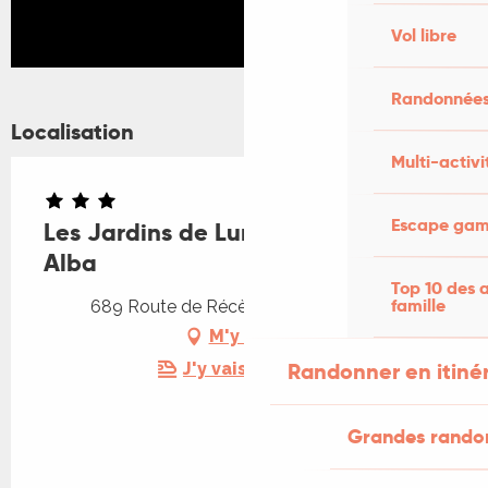
Vol libre
Randonnées
Localisation
Multi-activi
Escape game
Les Jardins de Lumière - Le Gîte
Alba
Top 10 des a
famille
689 Route de Récès, 46700 Floressas
M'y rendre
Randonner en itiné
J'y vais en train !
Grandes rando