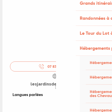
Grands itinérai
Randonnées à c
Le Tour du Lot 
Hébergements 
Hébergemen
07 83 09 37
▒▒
Hébergemen
lesjardinsdelumiere.org
Hébergement
Langues parlées
Langues parlées
des Chevau
Hébergement