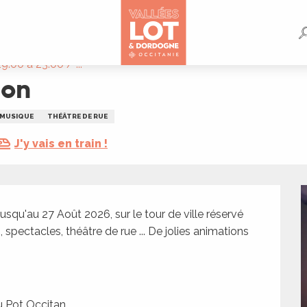
:00 à 23:00 / ...
don
MUSIQUE
THÉÂTRE DE RUE
J'y vais en train !
t jusqu'au 27 Août 2026, sur le tour de ville réservé 
pectacles, théâtre de rue ... De jolies animations 
u Pot Occitan