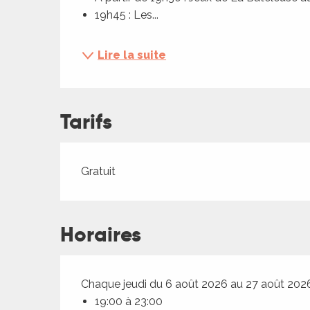
ches,
19h45 : Les...
 et
car
Lire la suite
ues
a
Tarifs
ents
es
ents
Tarifs 2026
Gratuit
es
ités
ames
Horaires
piste
 faire
Chaque jeudi du 6 août 2026 au 27 août 202
19:00 à 23:00