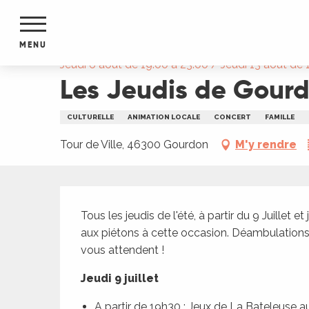
Aller
Accueil
Les Jeudis de Gourdon
au
contenu
MENU
principal
Jeudi 6 août de 19:00 à 23:00 / Jeudi 13 août de 19
Les Jeudis de Gour
NTS
MENTS
S
CULTURELLE
ANIMATION LOCALE
CONCERT
FAMILLE
URS
Tour de Ville, 46300 Gourdon
M'y rendre
du Lot
Description
dans
Tous les jeudis de l'été, à partir du 9 Juillet e
s le
aux piétons à cette occasion. Déambulations, s
vous attendent !
Jeudi 9 juillet
e
A partir de 19h30 : Jeux de La Bateleuse a