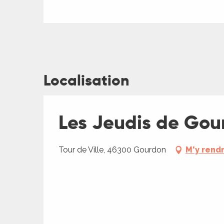
Localisation
ages
es
Les Jeudis de Gou
es
Tour de Ville, 46300 Gourdon
M'y rend