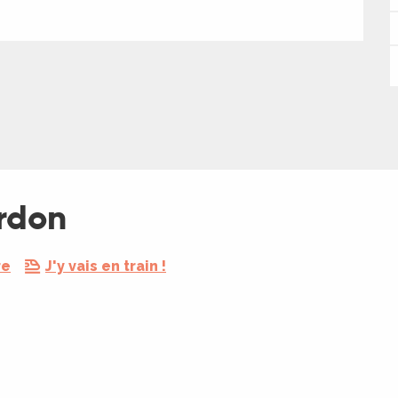
rdon
re
J'y vais en train !