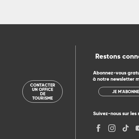
ns
ue
Restons conn
Abonnez-vous grat
à notre newsletter 
CONTACTER
UN OFFICE
JE M'ABONNE
DE
TOURISME
Suivez-nous sur les 
its