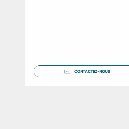
CONTACTEZ-NOUS
R
ts
rs