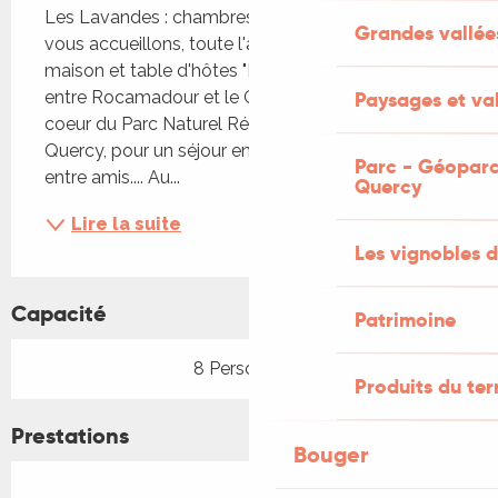
Les Lavandes : chambres et table d'hôtes. Nous 
Grandes vallée
vous accueillons, toute l'année, dans notre 
maison et table d'hôtes "Les Lavandes", située 
Paysages et val
entre Rocamadour et le Gouffre de Padirac, au 
coeur du Parc Naturel Régional des Causses du 
Quercy, pour un séjour en couple, en famille ou 
Parc - Géoparc
entre amis.... Au...
Quercy
Lire la suite
Les vignobles d
Capacité
Patrimoine
8 Personne(s)
Produits du ter
Prestations
Bouger