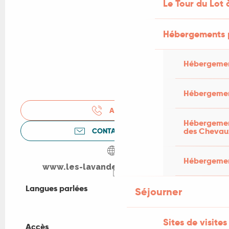
Le Tour du Lot 
Hébergements 
Hébergemen
Hébergemen
APPELER
Hébergement
des Chevau
CONTACTEZ-NOUS
Hébergement
www.les-lavandes-rocamadour.fr
Langues parlées
Langues parlées
Séjourner
Sites de visites
Accès
Accès