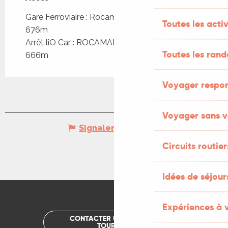
Gare Ferroviaire : Rocamadour - Padirac à
Toutes les activ
676m
Arrêt liO Car : ROCAMADOUR - Gare SNCF à
Toutes les ran
666m
Voyager respo
Voyager sans v
Signaler une erreur
Circuits routier
Idées de séjou
Expériences à 
CONTACTER UN OFFICE DE
TOURISME