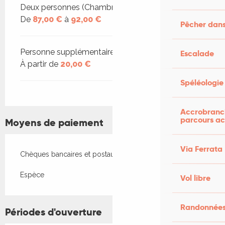
Deux personnes (Chambres d'hôtes)
De
87,00 €
à
92,00 €
Pêcher dans
Personne supplémentaire (Chambres d'hôtes)
Escalade
À partir de
20,00 €
Spéléologie
Accrobranch
parcours ac
Moyens de paiement
Via Ferrata
Chèques bancaires et postaux
Espèce
Vol libre
Randonnées
Périodes d'ouverture