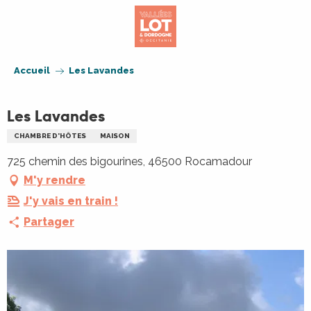
Aller
au
contenu
principal
Accueil
Les Lavandes
Les Lavandes
CHAMBRE D'HÔTES
MAISON
725 chemin des bigourines, 46500 Rocamadour
M'y rendre
J'y vais en train !
Partager