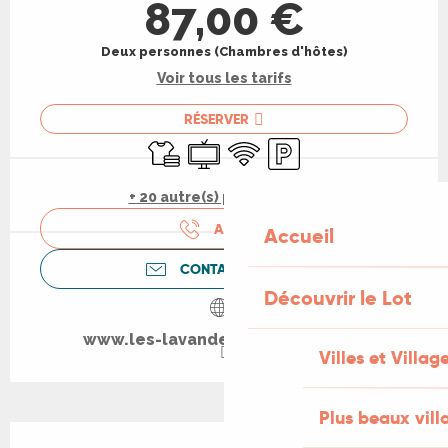
87,00 €
Deux personnes (Chambres d'hôtes)
Voir tous les tarifs
RÉSERVER
Draps et linge
Télévision
WiFi
Parking
+ 20 autre(s) prestation(s)
APPELER
Accueil
CONTACTEZ-NOUS
Découvrir le Lot
www.les-lavandes-rocamadour.fr
Villes et Villag
Plus beaux vill
Description