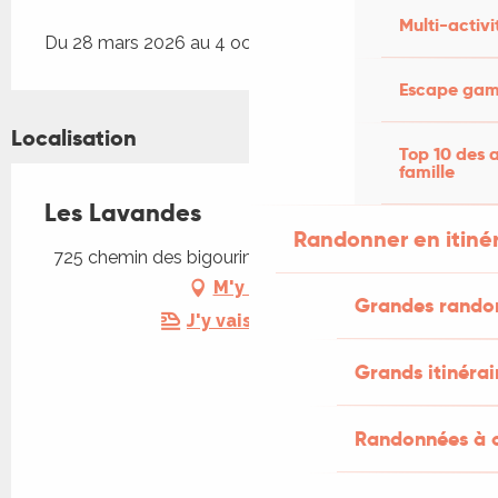
Multi-activi
Du 28 mars 2026 au 4 octobre 2026
Escape game
Localisation
Top 10 des a
famille
Les Lavandes
Randonner en itiné
725 chemin des bigourines, 46500 Rocamadour
M'y rendre
Grandes rando
J'y vais en train !
Grands itinérai
Randonnées à c