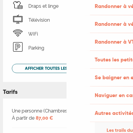
Randonner à v
Draps et linge
Télévision
Randonner à vé
WiFi
Randonner à V
Parking
Toutes les peti
AFFICHER TOUTES LES PRESTATIONS
Se baigner en e
Tarifs
Naviguer en c
Tarifs 2026
Une personne (Chambres d'hôtes)
Autres activités
À partir de
87,00 €
Les trails du