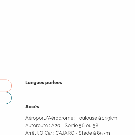
Langues parlées
Langues parlées
Accès
Accès
Aéroport/Aérodrome : Toulouse à 149km
Autoroute : A20 - Sortie 56 ou 58
Arrêt liO Car : CAJARC - Stade à 853m