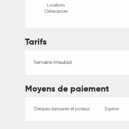
Locations
CléVacances
Tarifs
Tarifs 2026
Semaine (meublé)
Moyens de paiement
ages
Chèques bancaires et postaux
Espèce
es