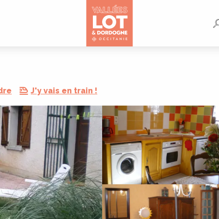
dre
J'y vais en train !