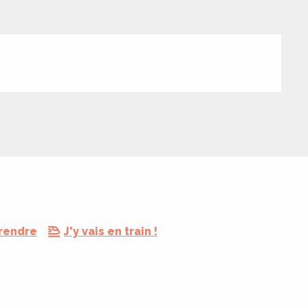
 rendre
J'y vais en train !