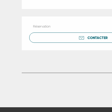
ue
Réservation
CONTACTER