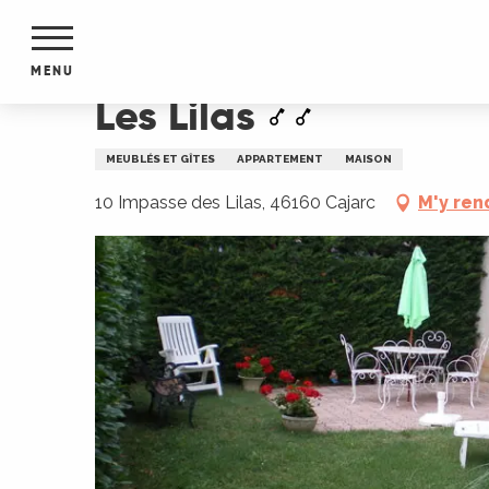
Aller
Accueil
Les Lilas
au
contenu
MENU
principal
Les Lilas
NTS
MENTS
MEUBLÉS ET GÎTES
APPARTEMENT
MAISON
S
URS
10 Impasse des Lilas, 46160 Cajarc
M'y ren
du Lot
dans
s le
e