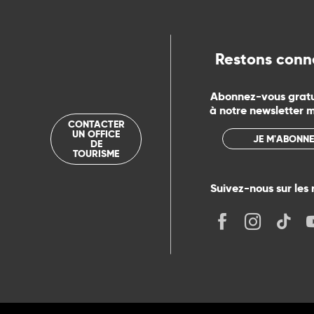
Restons conn
Abonnez-vous grat
à notre newsletter 
CONTACTER
UN OFFICE
JE M'ABONNE
DE
TOURISME
Suivez-nous sur les 
its
r