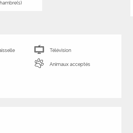
hambre(s)
isselle
Télévision
Animaux acceptés
tions