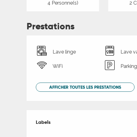
4 Personne(s)
2 C
Prestations
Lave linge
Lave va
WiFi
Parking
AFFICHER TOUTES LES PRESTATIONS
Offres de presta
Labels
Labels