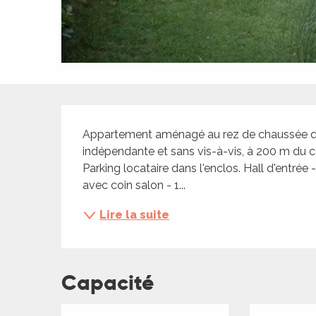
ches,
 et
car
ues
a
Description
ents
Appartement aménagé au rez de chaussée de l
es
indépendante et sans vis-à-vis, à 200 m du c
Parking locataire dans l'enclos. Hall d'entrée
ents
avec coin salon - 1...
es
ités
Lire la suite
ames
piste
Capacité
 faire