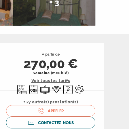
+ 3
Ouverture et coord
À partir de
270,00 €
Semaine (meublé)
Voir tous les tarifs
Lave linge
Lave vaisselle
Télévision
WiFi
Parking
Animaux acceptés
+ 27 autre(s) prestation(s)
APPELER
CONTACTEZ-NOUS