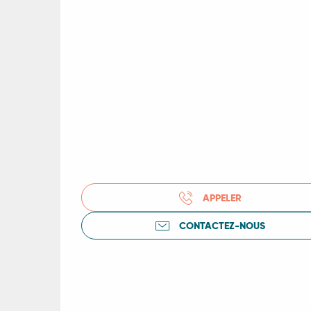
R
APPELER
ts
CONTACTEZ-NOUS
rs
ns