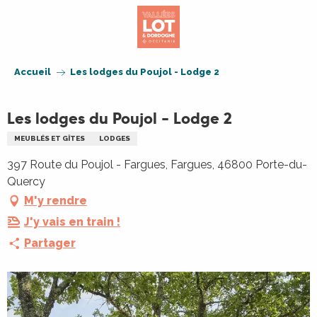
Aller
au
contenu
principal
Accueil
Les lodges du Poujol - Lodge 2
Les lodges du Poujol - Lodge 2
MEUBLÉS ET GÎTES
LODGES
397 Route du Poujol - Fargues, Fargues, 46800 Porte-du-
Quercy
M'y rendre
J'y vais en train !
Partager