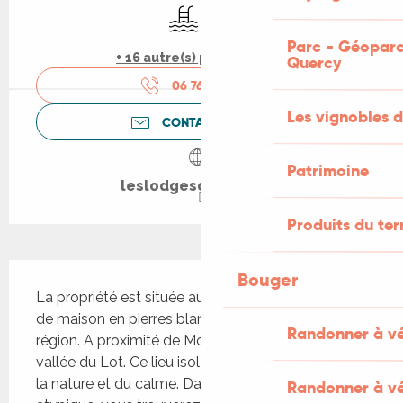
Piscine
Parking
Parc - Géoparc
+ 16 autre(s) prestation(s)
Quercy
06 76 30 18
▒▒
Les vignobles d
CONTACTEZ-NOUS
Patrimoine
leslodgesdupoujol.fr
Produits du ter
Description
Bouger
La propriété est située au bout d'un petit hameau 
de maison en pierres blanches typiques de la 
Randonner à v
région. A proximité de Montcuq et Cahors et de la 
vallée du Lot. Ce lieu isolé ravira les amoureux de 
la nature et du calme. Dans cet hébergement 
Randonner à vé