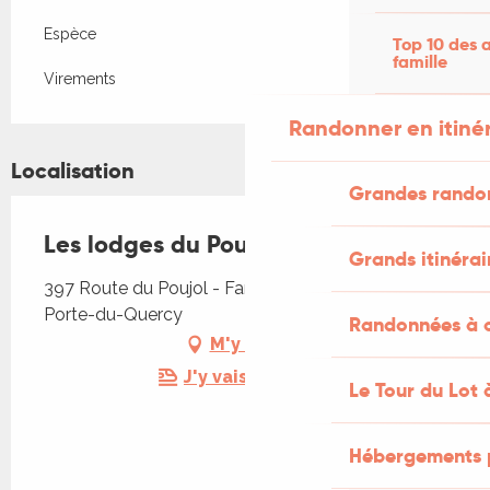
Espèce
Top 10 des a
famille
Virements
Randonner en itiné
Localisation
Grandes rando
Les lodges du Poujol - Lodge 2
Grands itinérai
397 Route du Poujol - Fargues, Fargues, 46800
Porte-du-Quercy
Randonnées à c
M'y rendre
J'y vais en train !
Le Tour du Lot 
Hébergements 