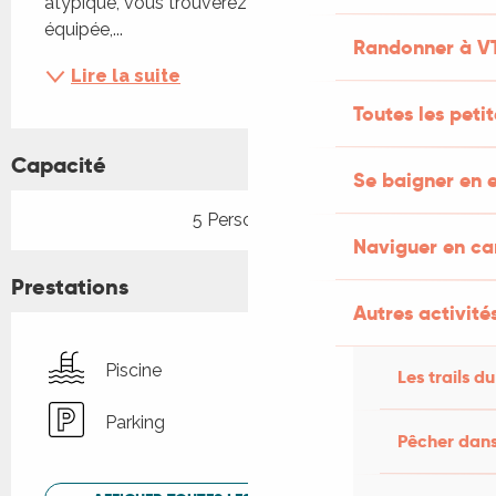
atypique, vous trouverez 2 chambres, une cuisine 
équipée,...
Randonner à V
Lire la suite
Toutes les peti
Capacité
Se baigner en e
5 Personne(s)
Naviguer en c
Prestations
Autres activités
Piscine
Les trails du
Parking
Pêcher dans