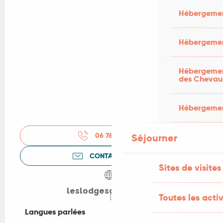
Hébergemen
Hébergemen
Hébergement
des Chevau
Hébergement
06 76 30 18
▒▒
Séjourner
CONTACTEZ-NOUS
Sites de visites
leslodgesdupoujol.fr
Toutes les activ
Langues parlées
Langues parlées