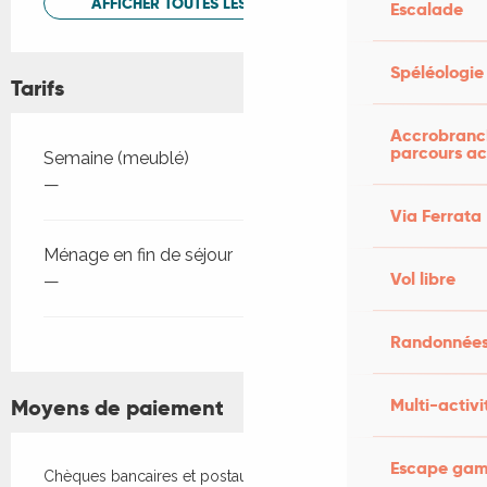
AFFICHER TOUTES LES PRESTATIONS
Escalade
Spéléologie
Tarifs
Accrobranch
parcours ac
Tarifs 2026
Semaine (meublé)
—
Via Ferrata
Ménage en fin de séjour
Vol libre
—
Randonnées
Multi-activi
Moyens de paiement
Escape game
Chèques bancaires et postaux