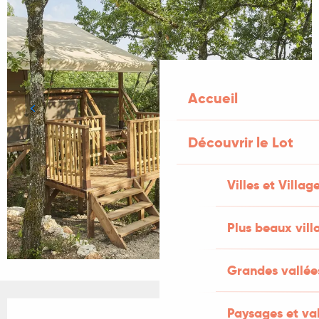
Accueil
Découvrir le Lot
Villes et Villag
Plus beaux vill
Grandes vallée
Ouverture et coordonnées
Paysages et val