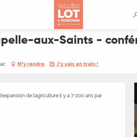
conférences scientifiques
pelle-aux-Saints - confé
rac
M'y rendre
J'y vais en train !
expansion de l’agriculture il y a 7 000 ans par 