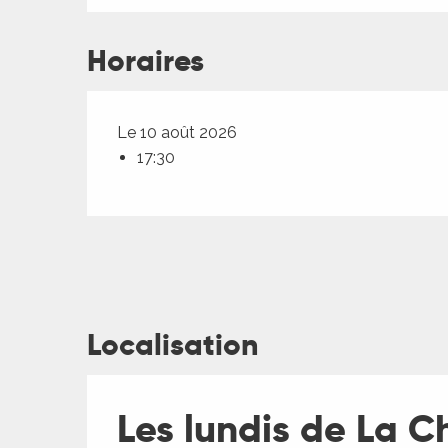
Horaires
Le 10 août 2026
17:30
ages
Localisation
es
Les lundis de La C
es