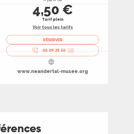
4,50 €
Tarif plein
Voir tous les tarifs
RÉSERVER
06 09 25 56
▒▒
www.neandertal-musee.org
férences