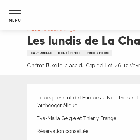
Aller
Accueil
Les lundis de La Chapelle-aux-Saints - 
au
contenu
MENU
principal
Lundi 10 août à 17:30
Les lundis de La Cha
NTS
MENTS
S
CULTURELLE
CONFÉRENCE
PRÉHISTOIRE
URS
Cinéma l'Uxello, place du Cap del Let, 46110 Vay
du Lot
Description
dans
Le peuplement de l’Europe au Néolithique et l’
s le
l’archéogénétique
Eva-Maria Geigle et Thierry Frange
Réservation conseillée
e