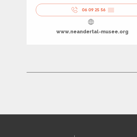
06 09 25 56
▒▒
R
ts
www.neandertal-musee.org
rs
ns
ue