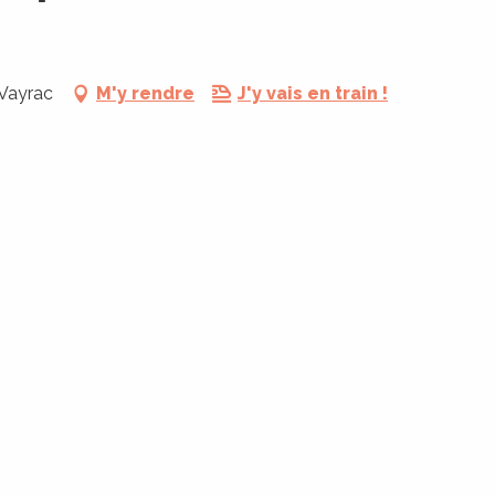
 Vayrac
M'y rendre
J'y vais en train !