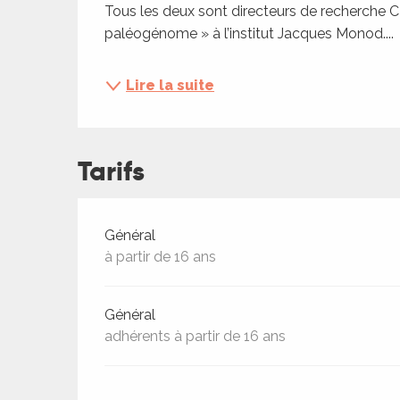
Tous les deux sont directeurs de recherche 
ches,
paléogénome » à l’institut Jacques Monod....
 et
car
ues
Lire la suite
a
ents
Tarifs
es
ents
Tarifs 2026
Général
es
ités
à partir de 16 ans
ames
piste
Général
adhérents à partir de 16 ans
 faire