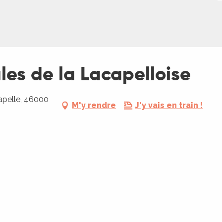
les de la Lacapelloise
apelle, 46000
M'y rendre
J'y vais en train !