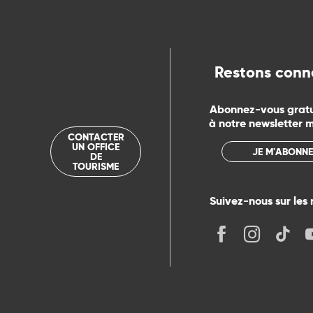
ue
Restons conn
Abonnez-vous grat
à notre newsletter 
CONTACTER
UN OFFICE
JE M'ABONNE
DE
TOURISME
Suivez-nous sur les 
its
r