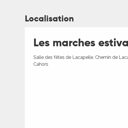
Localisation
ages
Les marches estiva
es
Salle des fêtes de Lacapelle, Chemin de Lac
Cahors
es