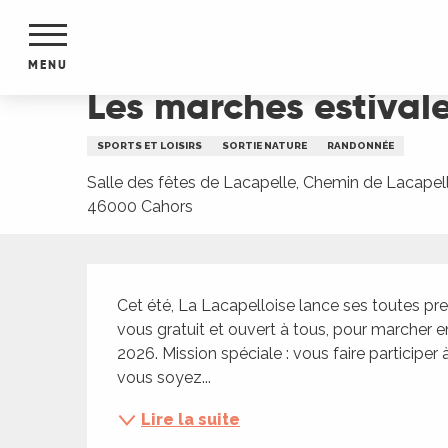
Aller
Accueil
Les marches estivales de la Lacapellois
au
contenu
MENU
principal
Les marches estivale
NTS
MENTS
SPORTS ET LOISIRS
SORTIE NATURE
RANDONNÉE
S
URS
Salle des fêtes de Lacapelle, Chemin de Lacapell
46000 Cahors
Description
du Lot
dans
Cet été, La Lacapelloise lance ses toutes pr
s le
vous gratuit et ouvert à tous, pour marcher en
2026. Mission spéciale : vous faire participer 
vous soyez...
Lire la suite
e