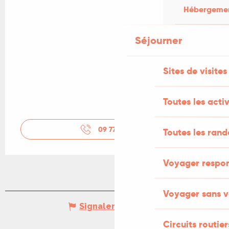
Hébergement
Séjourner
Sites de visites
Toutes les activ
09 77 91 34
▒▒
Toutes les ran
Voyager respo
Voyager sans v
Signaler une erreur
Circuits routier