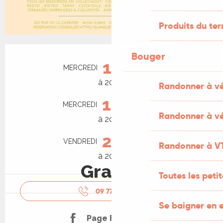
Produits du ter
Ouverture et coordonnées
Bouger
12
MERCREDI
AOÛT
à 20:00
Randonner à v
19
MERCREDI
AOÛT
Randonner à vé
à 20:00
28
VENDREDI
AOÛT
Randonner à V
à 20:00
Gratuit
Toutes les peti
09 77 91 34
▒▒
Se baigner en e
Page Facebook