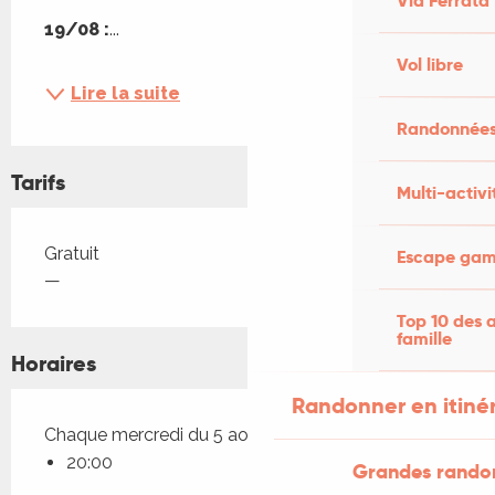
Via Ferrata
19/08 :
...
Vol libre
Lire la suite
Randonnées
Tarifs
Multi-activi
Tarifs 2026
Gratuit
Escape game
—
Top 10 des a
famille
Horaires
Randonner en itiné
Chaque mercredi du 5 août 2026 au 19 août 2026
20:00
Grandes rando