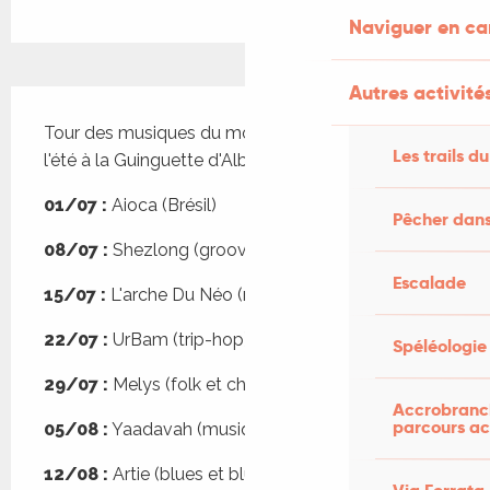
Naviguer en c
Autres activités
Description
Tour des musiques du monde tout au long de 
Les trails du
l'été à la Guinguette d'Albas.
01/07 :
 Aioca (Brésil)
Pêcher dans
08/07 :
 Shezlong (groove turc)
Escalade
15/07 :
 L'arche Du Néo (néo-trad électro) 
22/07 :
 UrBam (trip-hop)
Spéléologie
29/07 :
 Melys (folk et chanson)
Accrobranch
parcours ac
05/08 :
 Yaadavah (musique indienne)
12/08 :
 Artie (blues et blue grass)