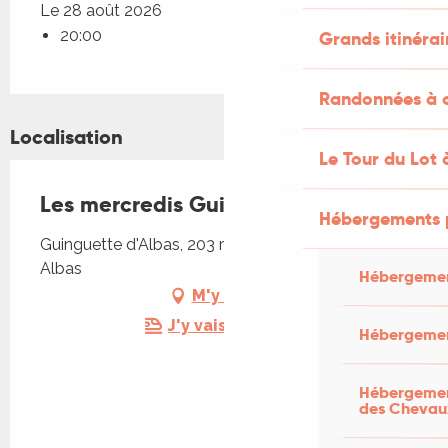
Le 28 août 2026
20:00
Grands itinérai
Randonnées à c
Localisation
Le Tour du Lot 
Les mercredis Guinguette
Hébergements 
Guinguette d'Albas, 203 rue de la Carrière, 46140
Albas
Hébergemen
M'y rendre
J'y vais en train !
Hébergemen
Hébergement
des Chevau