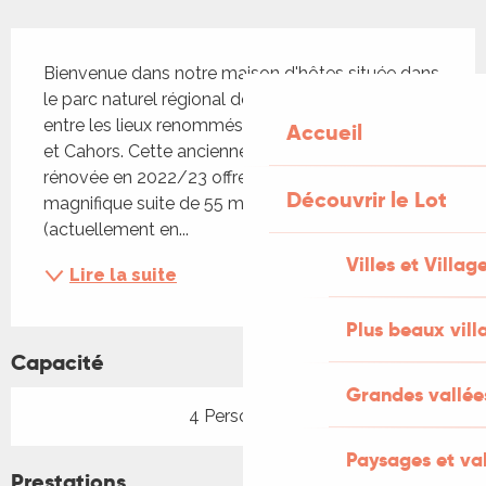
Description
Bienvenue dans notre maison d'hôtes située dans 
le parc naturel régional des Causses du Quercy, 
entre les lieux renommés de Rocamadour, Sarlat 
Accueil
et Cahors. Cette ancienne grange entièrement 
rénovée en 2022/23 offre à présent une 
Découvrir le Lot
magnifique suite de 55 m² et une autre de 30 m² 
(actuellement en...
Villes et Villag
Lire la suite
Plus beaux vill
Capacité
Grandes vallée
4 Personne(s)
Paysages et val
Prestations