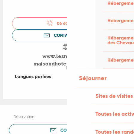
Hébergemen
Hébergemen
06 60 53 31
▒▒
CONTACTEZ-NOUS
Hébergement
des Chevau
www.lesmesanges-
Hébergement
maisondhotesdecharme.fr
Langues parlées
Langues parlées
Séjourner
Sites de visites
Toutes les activ
Réservation
CONTACTER
Toutes les ran