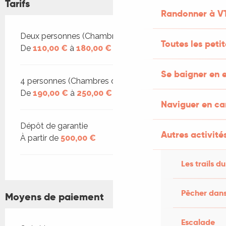
Tarifs
Randonner à V
Tarifs 2026
Deux personnes (Chambres d'hôtes)
Toutes les peti
De
110,00 €
à
180,00 €
Se baigner en e
4 personnes (Chambres d'hôtes)
De
190,00 €
à
250,00 €
Naviguer en c
Dépôt de garantie
Autres activités
À partir de
500,00 €
Les trails du
Pêcher dans
Moyens de paiement
Escalade