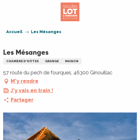
Aller
au
contenu
principal
Accueil
Les Mésanges
Les Mésanges
CHAMBRE D'HÔTES
GRANGE
MAISON
57 route du pech de fourques, 46300 Ginouillac
M'y rendre
J'y vais en train !
Partager