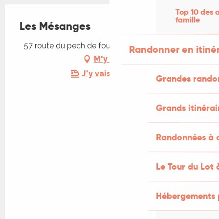
Top 10 des a
famille
Les Mésanges
57 route du pech de fourques, 46300 Ginouillac
Randonner en itiné
M'y rendre
J'y vais en train !
Grandes rando
Grands itinérai
Randonnées à c
Le Tour du Lot 
Hébergements 