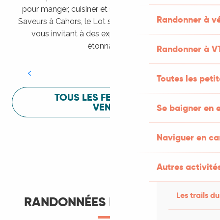
pour manger, cuisiner et s’amuser pendant Lot of
Randonner à vé
Saveurs à Cahors, le Lot sait vous mettre à l’aise en
vous invitant à des expériences sensorielles
Festival Lot of Saveurs
étonnantes !
Randonner à V
LIRE LA SUITE
Toutes les peti
TOUS LES FESTIVALS À
VENIR
Se baigner en e
Naviguer en c
Autres activités
Les trails du
RANDONNÉES ET ITINÉRANCE