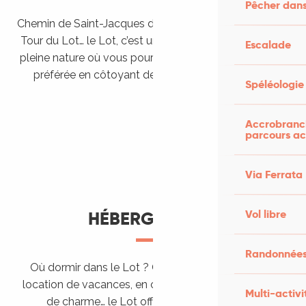
Pêcher dans
Chemin de Saint-Jacques de Compostelle, Véloroutes,
Tour du Lot… le Lot, c’est une véritable destination de
Escalade
pleine nature où vous pourrez pratiquer votre activité
préférée en côtoyant des paysages grandioses.
Spéléologie
Randonner en itinérance
Le Lot en car et en train
Balades et randonnées
Accrobranch
parcours ac
Via Ferrata
Vol libre
HÉBERGEMENTS
Randonnées
Où dormir dans le Lot ? Chez l’habitant, dans une
location de vacances, en camping, ou dans un hôtel
Multi-activi
de charme… le Lot offre des hébergements