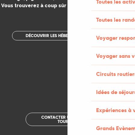
Toutes les activ
Vous trouverez à coup sûr votre bonheur dans le Lot.
.
Toutes les ran
DÉCOUVRIR LES HÉBERGEMENTS INSOLITES
Voyager respo
Voyager sans v
Circuits routier
Idées de séjou
Expériences à 
CONTACTER UN OFFICE DE
TOURISME
Grands Evènem