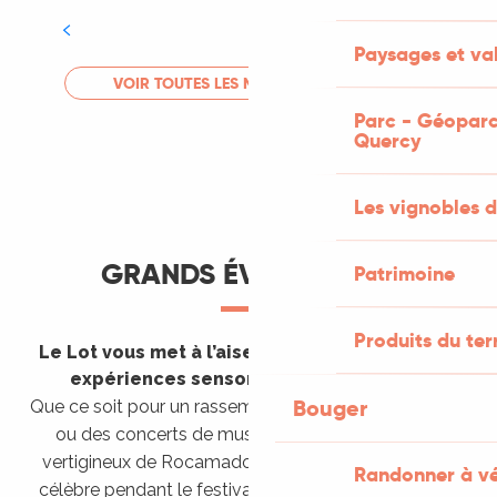
Tout l'agenda
Paysages et val
LIRE LA SUITE
VOIR TOUTES LES MANIFESTATIONS
Parc - Géoparc
Quercy
Les vignobles d
GRANDS ÉVÈNEMENTS
Patrimoine
Produits du ter
Le Lot vous met à l’aise en vous invitant à des
expériences sensorielles étonnantes !
Bouger
Que ce soit pour un rassemblement de montgolfières
ou des concerts de musique sacrée dans le site
vertigineux de Rocamadour, pour écouter un opéra
Randonner à v
célèbre pendant le festival de Saint-Céré ou encore