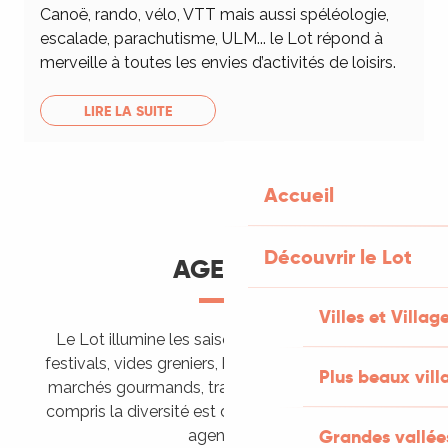
Canoë, rando, vélo, VTT mais aussi spéléologie,
escalade, parachutisme, ULM... le Lot répond à
merveille à toutes les envies d’activités de loisirs.
LIRE LA SUITE
Accueil
Découvrir le Lot
AGENDA
Villes et Villag
Le Lot illumine les saisons de ses animations :
festivals, vides greniers, brocantes, fêtes votives,
Plus beaux vill
marchés gourmands, trails sportifs… Vous l’aurez
compris la diversité est de mise, alors tous à vos
Grandes vallée
agendas !