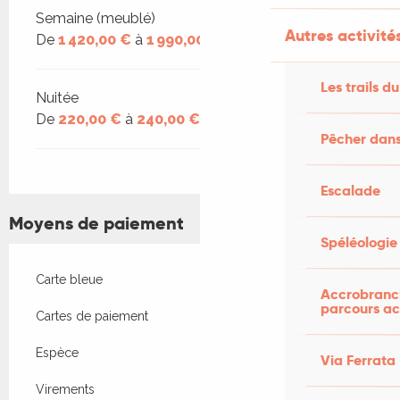
Tarifs 2026
Semaine (meublé)
Autres activités
De
1 420,00 €
à
1 990,00 €
Les trails du
Nuitée
De
220,00 €
à
240,00 €
Pêcher dans
Escalade
Moyens de paiement
Spéléologie
Carte bleue
Accrobranch
parcours ac
Cartes de paiement
Espèce
Via Ferrata
Virements