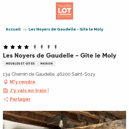
Aller
au
contenu
principal
Accueil
Les Noyers de Gaudelle - Gîte le Moly
Les Noyers de Gaudelle - Gîte le Moly
MEUBLÉS ET GÎTES
MAISON
134 Chemin de Gaudelle, 46200 Saint-Sozy
M'y rendre
J'y vais en train !
Partager