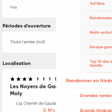
Vol libre
Visa
Randonnées
Périodes d'ouverture
Multi-activi
Toute l'année 2026
Escape game
Top 10 des a
Localisation
famille
Randonner en itiné
Les Noyers de Gaudelle - Gîte le
Moly
Grandes rando
134 Chemin de Gaudelle, 46200 Saint-Sozy
Grands itinérai
M'y rendre