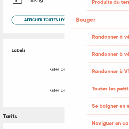
Parking
Produits du ter
Bouger
AFFICHER TOUTES LES PRESTATIONS
Randonner à v
Offres de prestations
Labels
Labels
Randonner à vé
Gîtes de France
Randonner à V
Toutes les peti
Gîtes de France
Se baigner en e
Tarifs
Naviguer en c