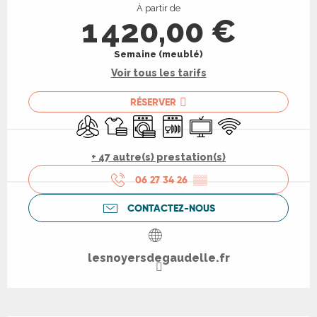
À partir de
1 420,00 €
Semaine (meublé)
Voir tous les tarifs
RÉSERVER
Air conditionné
Draps et linge
Lave linge
Lave vaisselle
Télévision
WiFi
+ 47 autre(s) prestation(s)
06 27 34 26
▒▒
CONTACTEZ-NOUS
lesnoyersdegaudelle.fr