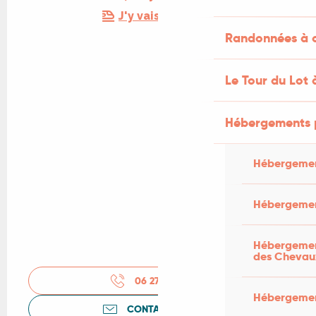
J'y vais en train !
Randonnées à c
Le Tour du Lot 
Hébergements 
Hébergemen
Hébergemen
Hébergement
des Chevau
06 27 34 26
▒▒
Hébergement
CONTACTEZ-NOUS