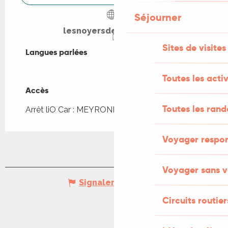
Séjourner
lesnoyersdegaudelle.fr
Sites de visites
Langues parlées
Langues parlées
Toutes les activ
Accès
Accès
Toutes les ran
Arrêt liO Car : MEYRONNE - Camping à 3km
Voyager respo
Voyager sans v
Signaler une erreur
Circuits routier