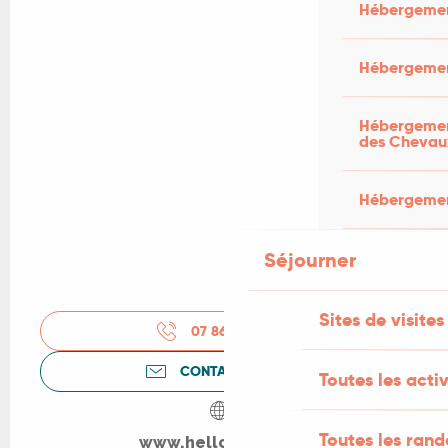
Hébergemen
Hébergemen
Hébergement
des Chevau
Hébergement
Séjourner
Sites de visites
07 86 15 93
▒▒
CONTACTEZ-NOUS
Toutes les activ
Toutes les ran
www.helloasso.com