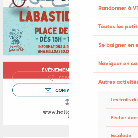
Randonner à V
Toutes les peti
Se baigner en e
Naviguer en c
Ouverture et coordonnées
ÉVÉNEMENT TERMINÉ
07 86 15 93
▒▒
Autres activités
CONTACTEZ-NOUS
Les trails du
www.helloasso.com
Pêcher dans
Escalade