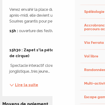
Description
Venez envahir la place du village ! Le temps d'un 
Spéléologie
après-midi, elle devient une scène à ciel ouvert. 
Sourires garantis pour petits et grands !
Accrobranch
parcours ac
15h :
 ouverture des festivités sur la place
Via Ferrata
15h30 : Zapet s'la péte (compagnie Un brin 
de cirque)
Vol libre
 Spectacle interactif clownesque et 
Randonnées
jonglistique...très jeune...
Multi-activi
Lire la suite
Escape game
Moyens de paiement