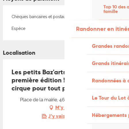
Top 10 des a
famille
Chèques bancaires et postaux
Randonner en itiné
Espèce
Grandes rando
Localisation
Grands itinérai
Les petits Baz'arts sur la place,
première édition ! Spectacles de
Randonnées à c
cirque pour tout public.
Le Tour du Lot 
Place de la mairie, 46240 Cœur de Causse
M'y rendre
Hébergements 
J'y vais en train !