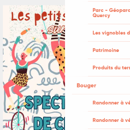
Parc - Géoparc
+1 PHOTO
Quercy
Les vignobles d
Patrimoine
Produits du ter
Bouger
Randonner à v
Randonner à vé