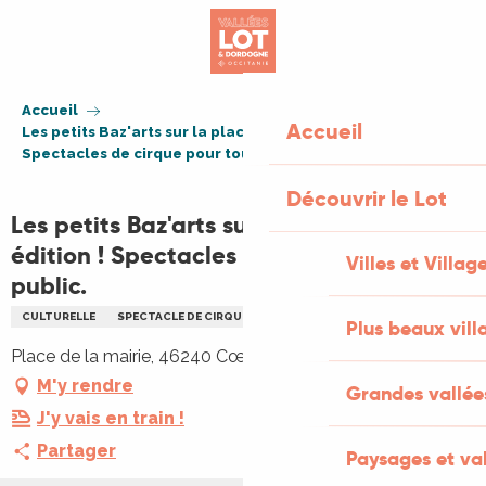
Aller
au
contenu
principal
Accueil
Accueil
Les petits Baz'arts sur la place, première édition !
Spectacles de cirque pour tout public.
Découvrir le Lot
Les petits Baz'arts sur la place, première
édition ! Spectacles de cirque pour tout
Villes et Villag
public.
CULTURELLE
SPECTACLE DE CIRQUE
CIRQUE
ENFANTS
FAMILLE
Plus beaux vill
Place de la mairie, 46240 Cœur de Causse
M'y rendre
Grandes vallée
J'y vais en train !
Partager
Paysages et val