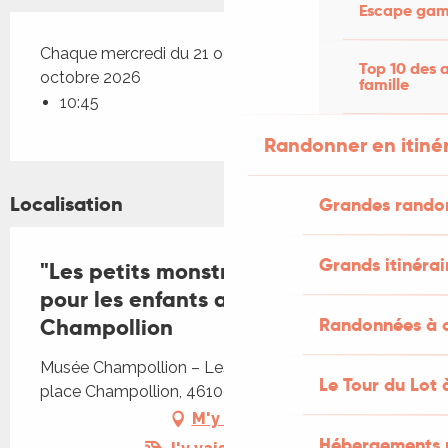
Escape game
Chaque mercredi du 21 octobre 2026 au 28
Top 10 des a
octobre 2026
famille
10:45
Randonner en itiné
Localisation
Grandes rando
Grands itinérai
"Les petits monstres", Halloween
pour les enfants au Musée
Champollion
Randonnées à c
Musée Champollion – Les Écritures du Monde,
Le Tour du Lot 
place Champollion, 46100 Figeac
M'y rendre
Hébergements 