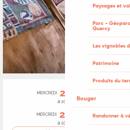
Paysages et val
Parc - Géoparc
Quercy
Les vignobles d
Patrimoine
Produits du ter
Ouverture et coordonnées
21
MERCREDI
OCTOBRE
Bouger
à 10:45
28
MERCREDI
OCTOBRE
Randonner à v
à 10:45