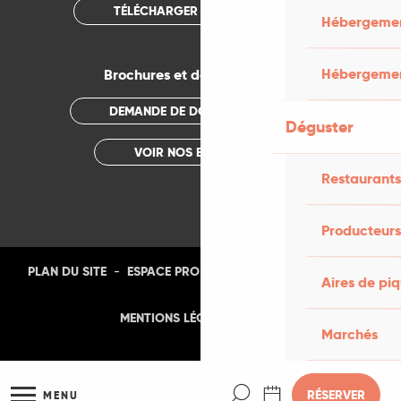
TÉLÉCHARGER L'APPLICATION
Hébergement
Hébergemen
Brochures et documentations
DEMANDE DE DOCUMENTATION
Déguster
VOIR NOS BROCHURES
Restaurants
Producteurs
-
-
-
-
PLAN DU SITE
ESPACE PRO
PRESSE
PHOTOTHÈQUE
Aires de pi
-
MENTIONS LÉGALES
CGU
Marchés
Recherche
RÉSERVER
MENU