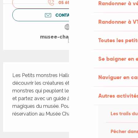
Randonner à vé
05 65 50 31
▒▒
CONTACTEZ-NOUS
Randonner à V
musee-champollion.fr
Toutes les peti
Se baigner en e
Description
Les Petits monstres Halloween approche ! Venez 
Naviguer en c
découvrir les créatures étranges et les petits 
monstres qui peuplent les collections du musée 
Autres activités
et partez avec un guide à la recherche des objets 
magiques du musée. Pour les 7-12 ans sur 
Les trails du
réservation au Musée Champollion
Pêcher dans