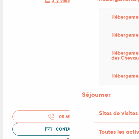
J'y vais en train !
Hébergemen
Hébergemen
Hébergement
des Chevau
Hébergement
Séjourner
Sites de visites
05 65 50 31
▒▒
CONTACTEZ-NOUS
Toutes les activ