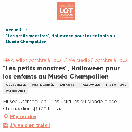
Aller
au
contenu
principal
Accueil
"Les petits monstres", Halloween pour les enfants au
Musée Champollion
Mercredi 21 octobre à 10:45 / Mercredi 28 octobre à 10:45
"Les petits monstres", Halloween pour
les enfants au Musée Champollion
CULTURELLE
VISITE GUIDÉE
ENFANTS
HALLOWEEN
HISTORIQUE
PATRIMOINE
Musée Champollion – Les Écritures du Monde, place
Champollion, 46100 Figeac
M'y rendre
J'y vais en train !