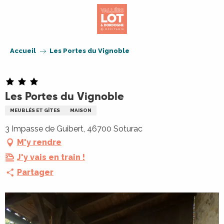
Aller
au
contenu
principal
Accueil
Les Portes du Vignoble
Les Portes du Vignoble
MEUBLÉS ET GÎTES
MAISON
3 Impasse de Guibert, 46700 Soturac
M'y rendre
J'y vais en train !
Partager