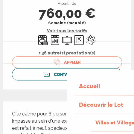
À partir de
760,00 €
Semaine (meublé)
Voir tous les tarifs
Lave linge
Lave vaisselle
Télévision
Parking
Animaux acceptés
+ 36 autre(s) prestation(s)
APPELER
CONTACTEZ-NOUS
Accueil
Découvrir le Lot
Description
Gîte calme pour 6 personnes, niché au bout d'une 
impasse au sein d'une exploitation viticole. Le gîte 
Villes et Villag
est refait à neuf, spacieux, lumineux et très 