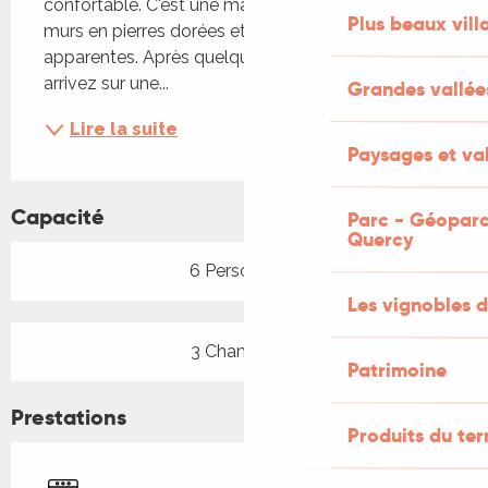
confortable. C'est une maison lotoise avec des 
Plus beaux vill
murs en pierres dorées et des charpentes 
apparentes. Après quelques marches, vous 
arrivez sur une...
Grandes vallée
Lire la suite
Paysages et val
Capacité
Parc - Géoparc
Quercy
6 Personne(s)
Les vignobles d
3 Chambre(s)
Patrimoine
Prestations
Produits du ter