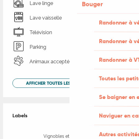
Bouger
Lave linge
Lave vaisselle
Randonner à v
Télévision
Randonner à vé
Parking
Randonner à V
Animaux acceptés
Toutes les peti
AFFICHER TOUTES LES PRESTATIONS
Se baigner en e
Offres de prestations
Naviguer en c
Labels
Labels
Autres activités
Vignobles et Découvertes