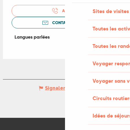
Sites de visites
APPELER
CONTACTEZ-NOUS
Toutes les activ
Langues parlées
Langues parlées
Toutes les ran
Voyager respo
Voyager sans v
Signaler une erreur
Circuits routier
Idées de séjou