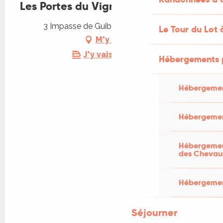
Les Portes du Vignoble
3 Impasse de Guibert, 46700 Soturac
Le Tour du Lot 
M'y rendre
J'y vais en train !
Hébergements 
Hébergemen
Hébergemen
Hébergement
des Chevau
Hébergement
Séjourner