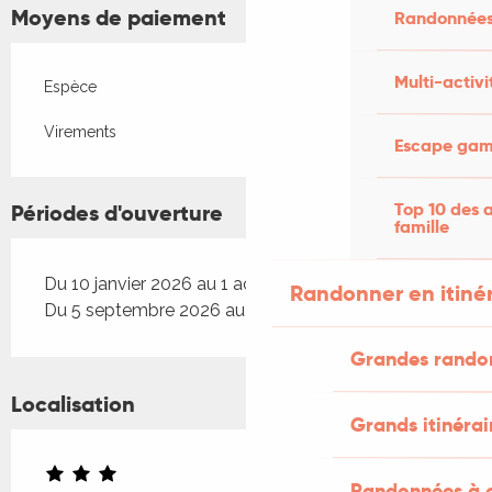
Moyens de paiement
Randonnées
Multi-activi
Espèce
Virements
Escape game
Top 10 des a
Périodes d'ouverture
famille
Du 10 janvier 2026 au 1 août 2026
Randonner en itiné
Du 5 septembre 2026 au 19 décembre 2026
Grandes rando
Localisation
Grands itinérai
Randonnées à c