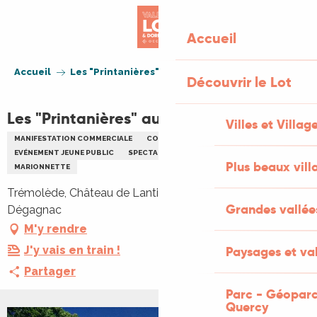
Aller
au
Accueil
contenu
principal
Accueil
Les "Printanières" au Château de Lantis
Découvrir le Lot
Les "Printanières" au Château de Lantis
Villes et Villag
MANIFESTATION COMMERCIALE
CONCOURS
EVÉNEMENT JEUNE PUBLIC
SPECTACLE
ENFANTS
FAMILLE
JEUX
Plus beaux vill
MARIONNETTE
Trémolède, Château de Lantis, Trémolède, 46340
Grandes vallée
Dégagnac
M'y rendre
J'y vais en train !
Paysages et val
Partager
Parc - Géoparc
Quercy