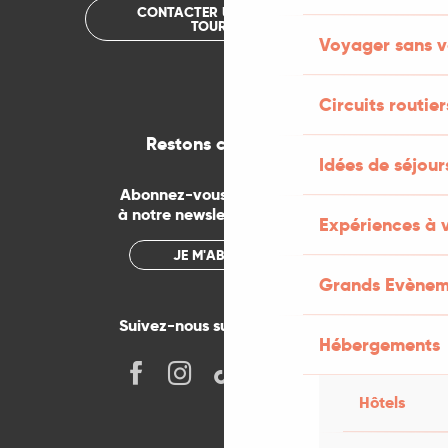
CONTACTER UN OFFICE DE
TOURISME
Voyager sans v
Circuits routier
Restons connectés
Idées de séjou
Abonnez-vous gratuitement
à notre newsletter mensuelle
Expériences à 
JE M'ABONNE
Grands Evènem
Suivez-nous sur les réseaux !
Hébergements
Hôtels