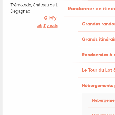
Trémolède, Château de Lantis, Trémolède, 46340
Randonner en itiné
Dégagnac
M'y rendre
Grandes rando
J'y vais en train !
Grands itinérai
Randonnées à c
Le Tour du Lot 
Hébergements 
Hébergemen