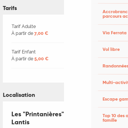
Tarifs
Accrobranch
parcours ac
Tarifs 2026
Tarif Adulte
Via Ferrata
À partir de
7,00 €
Vol libre
Tarif Enfant
À partir de
5,00 €
Randonnées
Multi-activi
Localisation
Escape game
Les "Printanières" au Château de
Top 10 des a
famille
Lantis