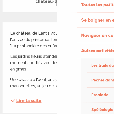
chateau-de-lantis.fr
Toutes les peti
Se baigner en e
Description
Le château de Lantis vous invite à célébrer 
Naviguer en c
l'arrivée du printemps lors d'une journée festive 
"La printannière des enfants". 
Autres activités
Les jardins fleuris atendent les enfants pour un 
moment sportif, avec des jeux de réflexion et des 
Les trails du
enigmes
Une chasse à l'oeuf, un spectacle de 
Pêcher dans
marionnettes, un jeu de l'oie...
Escalade
Lire la suite
Spéléologie