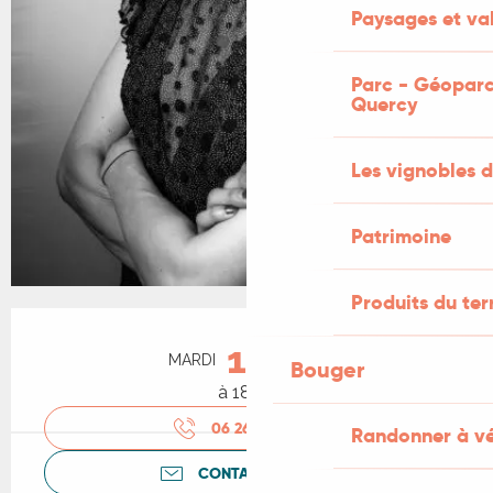
Paysages et val
Parc - Géoparc
Quercy
Les vignobles d
Patrimoine
Produits du ter
Ouverture et coordonnées
11
MARDI
AOÛT
Bouger
à 18:30
06 26 94 71
▒▒
Randonner à v
CONTACTEZ-NOUS