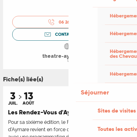
Hébergemen
06 26 94 71
▒▒
Hébergemen
CONTACTEZ-NOUS
Hébergement
des Chevau
theatre-aymare.com
Hébergement
Fiche(s) liée(s)
Séjourner
3
13
JUIL.
AOÛT
Sites de visites
Les Rendez-Vous d'Aymare
Pour sa sixième édition, le Festival Les Rendez-vous
Toutes les activ
d'Aymare revient en force dans notre théâtre d'été,
avec une programmation riche mêlant théâtre,