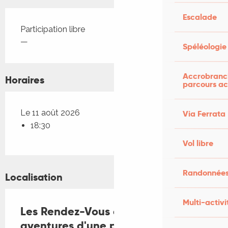
Escalade
Tarifs 2026
Participation libre
—
Spéléologie
Accrobranch
Horaires
parcours ac
Le 11 août 2026
Via Ferrata
18:30
Vol libre
Randonnées
Localisation
Multi-activi
Les Rendez-Vous d'Aymare : Les
aventures d'une poule aveugle et