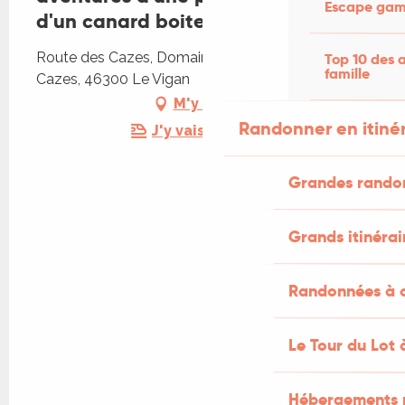
Escape game
d'un canard boiteux
Route des Cazes, Domaine d'Aymare, Route des
Top 10 des a
famille
Cazes, 46300 Le Vigan
M'y rendre
Randonner en itiné
J'y vais en train !
Grandes rando
Grands itinérai
Randonnées à c
Le Tour du Lot 
Hébergements 