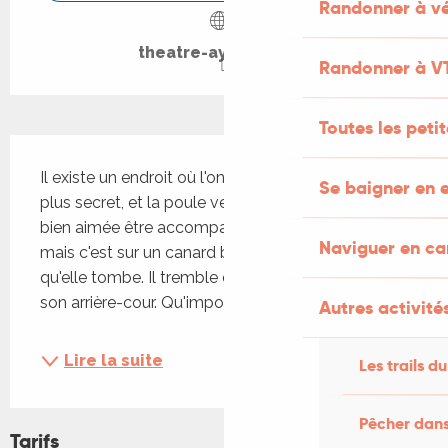
Randonner à vé
theatre-aymare.com
Randonner à V
Toutes les peti
Description
Il existe un endroit où l'on peut réaliser son vœu le 
Se baigner en e
plus secret, et la poule veut s'y rendre! Elle aurait 
bien aimée être accompagnée d'un chien guide, 
Naviguer en c
mais c'est sur un canard boiteux et très peureux 
qu'elle tombe. Il tremble déjà à l'idée de quitter 
son arrière-cour. Qu'importe, il fera bien...
Autres activités
Lire la suite
Les trails du
Pêcher dans
Tarifs