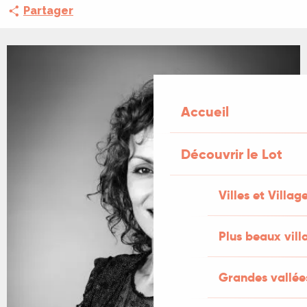
Partager
Accueil
Découvrir le Lot
Villes et Villag
Plus beaux vill
Grandes vallée