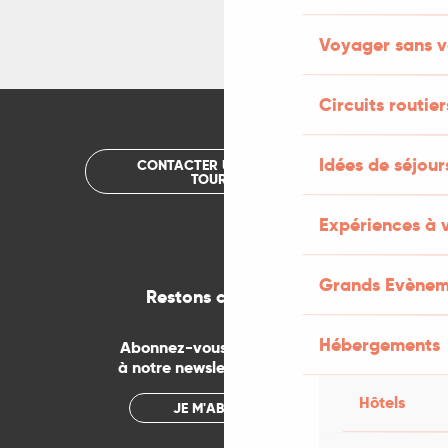
Voyager sans v
Circuits routier
Idées de séjou
CONTACTER UN OFFICE DE
TOURISME
Expériences à 
Grands Evènem
Restons connectés
Hébergements
Abonnez-vous gratuitement
à notre newsletter mensuelle
Hôtels
JE M'ABONNE