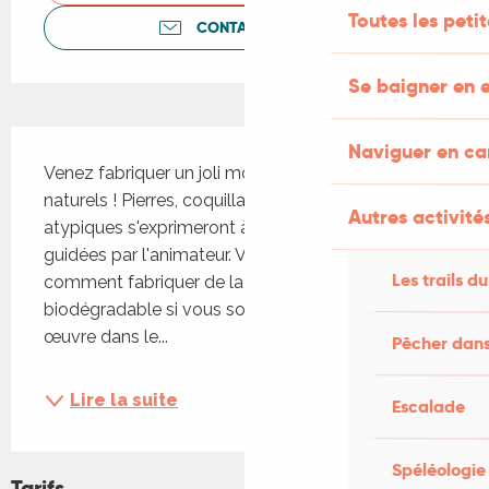
Toutes les peti
CONTACTEZ-NOUS
Se baigner en e
Description
Naviguer en c
Venez fabriquer un joli mobile avec des matériaux 
naturels ! Pierres, coquillages et morceaux de bois 
Autres activités
atypiques s'exprimeront à travers vos mains 
guidées par l'animateur. Vous découvrirez aussi 
Les trails du
comment fabriquer de la ficelle entièrement 
biodégradable si vous souhaitez laisser votre 
œuvre dans le...
Pêcher dans
Lire la suite
Escalade
Spéléologie
Tarifs