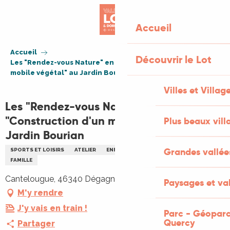
Aller
au
Accueil
contenu
principal
Accueil
Découvrir le Lot
Les "Rendez-vous Nature" en famille : "Construction d'un
mobile végétal" au Jardin Bourian
Villes et Villag
Les "Rendez-vous Nature" en famille :
"Construction d'un mobile végétal" au
Plus beaux vill
Jardin Bourian
Grandes vallée
SPORTS ET LOISIRS
ATELIER
ENFANTS
ENVIRONNEMENT
FAMILLE
Cantelougue, 46340 Dégagnac
Paysages et val
M'y rendre
J'y vais en train !
Parc - Géoparc
Quercy
Partager