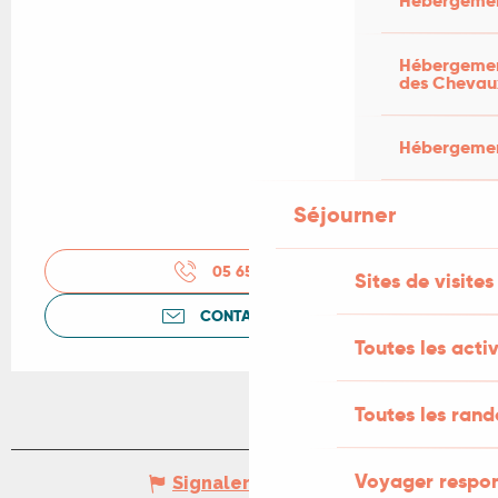
Hébergemen
Hébergement
des Chevau
Hébergement
Séjourner
05 65 27 52
▒▒
Sites de visites
CONTACTEZ-NOUS
Toutes les activ
Toutes les ran
Voyager respo
Signaler une erreur