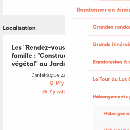
Randonner en itiné
Grandes rando
Localisation
Grands itinérai
Les "Rendez-vous Nature" en
famille : "Construction d'un mobile
Randonnées à c
végétal" au Jardin Bourian
Cantelougue, 46340 Dégagnac
Le Tour du Lot 
M'y rendre
J'y vais en train !
Hébergements 
Hébergemen