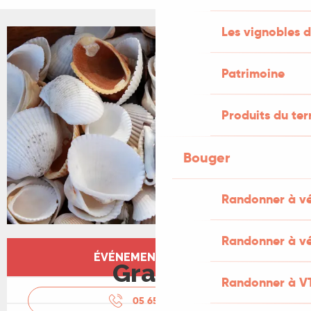
Les vignobles d
+2 PHOTOS
Patrimoine
Produits du ter
Bouger
Randonner à v
Randonner à vé
Ouverture et coordonnées
ÉVÉNEMENT TERMINÉ
Gratuit
Randonner à V
05 65 27 52
▒▒