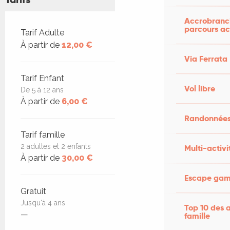
Accrobranch
parcours ac
Tarifs 2026
Tarif Adulte
À partir de
12,00 €
Via Ferrata
Tarif Enfant
Vol libre
De 5 à 12 ans
À partir de
6,00 €
Randonnées
Tarif famille
2 adultes et 2 enfants
Multi-activi
À partir de
30,00 €
Escape game
Gratuit
Jusqu'à 4 ans
Top 10 des a
—
famille