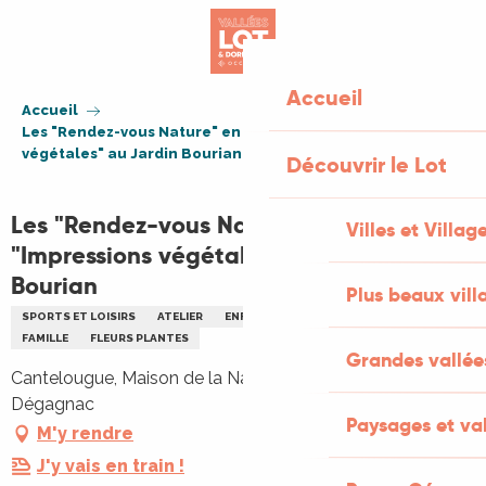
Aller
au
contenu
principal
Accueil
Accueil
Les "Rendez-vous Nature" en famille : "Impressions
végétales" au Jardin Bourian
Découvrir le Lot
Les "Rendez-vous Nature" en famille :
Villes et Villag
"Impressions végétales" au Jardin
Bourian
Plus beaux vill
SPORTS ET LOISIRS
ATELIER
ENFANTS
ENVIRONNEMENT
FAMILLE
FLEURS PLANTES
Grandes vallée
Cantelougue, Maison de la Nature, Cantelougue, 46340
Dégagnac
Paysages et val
M'y rendre
J'y vais en train !