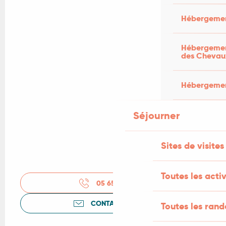
Hébergemen
Hébergement
des Chevau
Hébergement
Séjourner
Sites de visites
Toutes les activ
05 65 27 52
▒▒
CONTACTEZ-NOUS
Toutes les ran