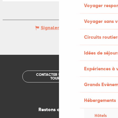
Voyager respo
Voyager sans v
Signaler une erreur
Circuits routier
Idées de séjou
Expériences à 
CONTACTER UN OFFICE DE
TOURISME
Grands Evènem
Hébergements
Restons connectés
Hôtels