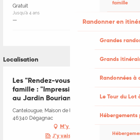
famille
Gratuit
Jusqu'à 4 ans
—
Randonner en itiné
Grandes rando
Grands itinérai
Localisation
Randonnées à c
Les "Rendez-vous Nature" en
famille : "Impressions végétales"
Le Tour du Lot 
au Jardin Bourian
Cantelougue, Maison de la Nature, Cantelougue,
Hébergements 
46340 Dégagnac
M'y rendre
Hébergemen
J'y vais en train !