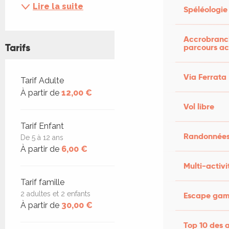
Lire la suite
Spéléologie
Accrobranch
Tarifs
parcours ac
Via Ferrata
Tarifs 2026
Tarif Adulte
À partir de
12,00 €
Vol libre
Tarif Enfant
Randonnées
De 5 à 12 ans
À partir de
6,00 €
Multi-activi
Tarif famille
2 adultes et 2 enfants
Escape game
À partir de
30,00 €
Top 10 des a