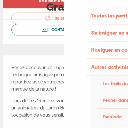
ÉVÉNEMENT TERMINÉ
Gratuit
Toutes les peti
05 65 27 52
▒▒
CONTACTEZ-NOUS
Se baigner en e
Naviguer en c
Description
Autres activités
Venez découvrir les impressions végétales, cette 
technique artistique peu commune ! Vous 
repartirez avec votre création originale portant la 
Les trails du
marque de la nature ! 
Pêcher dans
Lors de ces "Rendez-vous Nature", conduits par 
un animateur du Jardin Bourian, vous aurez 
l'occasion de vous sensibiliser en famille au...
Escalade