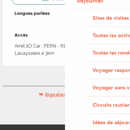
Séjourner
Langues parlées
Langues parlées
Sites de visites
Accès
Accès
Toutes les activ
Arrêt liO Car : PERN - RD 19 X Embt
Toutes les ran
Lavayssière à 3km
Voyager respo
Voyager sans v
Signaler une erreur
Circuits routier
Idées de séjou