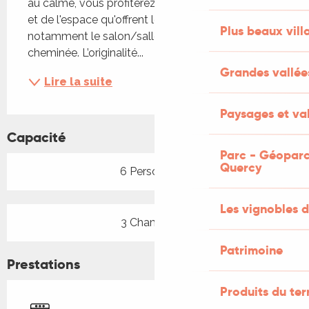
au calme, vous profiterez de ses trois chambres 
et de l'espace qu'offrent les pièces à vivre, 
Plus beaux vill
notamment le salon/salle à manger avec 
cheminée. L’originalité...
Grandes vallée
Lire la suite
Paysages et val
Capacité
Parc - Géoparc
Quercy
6 Personne(s)
Les vignobles d
3 Chambre(s)
Patrimoine
Prestations
Produits du ter