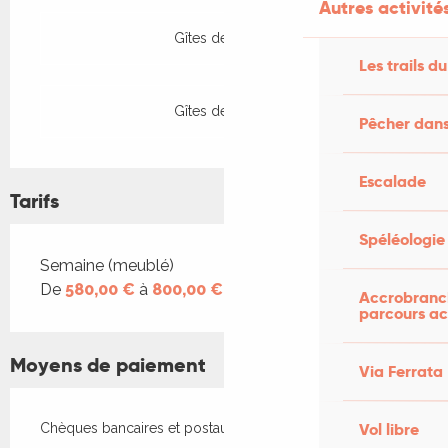
Autres activités
Gîtes de France
Les trails du
Gîtes de France
Pêcher dans
Escalade
Tarifs
Spéléologie
Tarifs 2026
Semaine (meublé)
De
580,00 €
à
800,00 €
Accrobranch
parcours ac
Moyens de paiement
Via Ferrata
Vol libre
Chèques bancaires et postaux