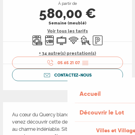
À partir de
580,00 €
Semaine (meublé)
Voir tous les tarifs
Lave linge
Lave vaisselle
Télévision
WiFi
Jeux pour enfants / Espa
Parking
+ 34 autre(s) prestation(s)
05 65 21 07
▒▒
CONTACTEZ-NOUS
Accueil
Description
Découvrir le Lot
Au cœur du Quercy blanc et à 15km de Cahors, 
venez découvrir cette demeure en pierres de 1776 
au charme indéniable. Située en pleine campagne, 
Villes et Villag