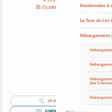
Randonnées à c
J'y vais en train !
Le Tour du Lot 
Hébergements 
Hébergemen
Hébergemen
Hébergement
des Chevau
Hébergement
05 65 21 07
▒▒
CONTACTEZ-NOUS