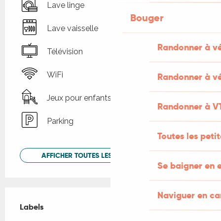
Lave linge
Bouger
Lave vaisselle
Randonner à v
Télévision
WiFi
Randonner à vé
Jeux pour enfants / Espace jeux
Randonner à V
Parking
Toutes les peti
AFFICHER TOUTES LES PRESTATIONS
Se baigner en e
Offres de prestations
Naviguer en c
Labels
Labels