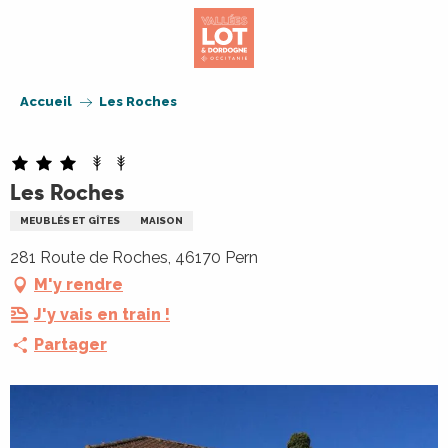
Aller
au
contenu
principal
Accueil
Les Roches
Les Roches
MEUBLÉS ET GÎTES
MAISON
281 Route de Roches, 46170 Pern
M'y rendre
J'y vais en train !
Partager