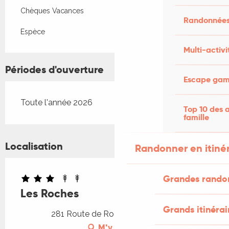
Chèques Vacances
Randonnées
Espèce
Multi-activi
Périodes d'ouverture
Escape game
Toute l'année 2026
Top 10 des a
famille
Localisation
Randonner en itiné
Grandes rando
Les Roches
Grands itinérai
281 Route de Roches, 46170 Pern
M'y rendre