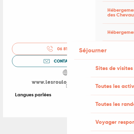
Hébergement
des Chevau
Hébergement
06 81 67 38
▒▒
Séjourner
CONTACTEZ-NOUS
Sites de visites
www.lesroulottesdulot.com
Toutes les activ
Langues parlées
Langues parlées
Toutes les ran
Voyager respo