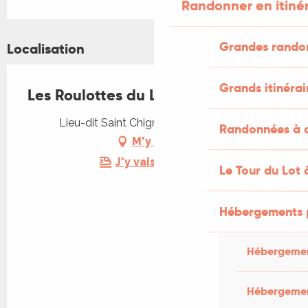
Randonner en itiné
Grandes rando
Localisation
Grands itinérai
Les Roulottes du Lot
Lieu-dit Saint Chignes, 46500 Gramat
Randonnées à c
M'y rendre
J'y vais en train !
Le Tour du Lot 
Hébergements 
Hébergemen
Hébergemen