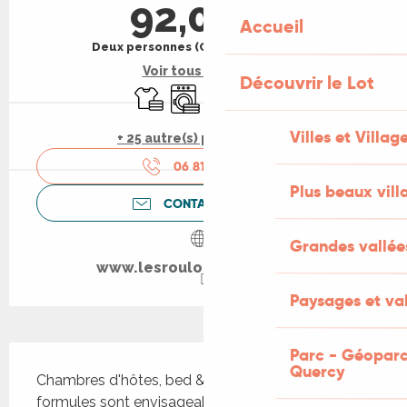
92,00 €
Accueil
Deux personnes (Chambres d'hôtes)
Voir tous les tarifs
Découvrir le Lot
Draps et linge
Lave linge
Jeux pour enfants / Espace je
Parking
Villes et Villag
+ 25 autre(s) prestation(s)
06 81 67 38
▒▒
Plus beaux vill
CONTACTEZ-NOUS
Grandes vallée
www.lesroulottesdulot.com
Paysages et val
Description
Parc - Géoparc
Quercy
Chambres d'hôtes, bed & breakfast en Roulotte. 2 
formules sont envisageables : -Type chambre 