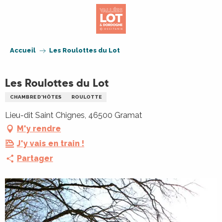
Aller
au
contenu
principal
Accueil
Les Roulottes du Lot
Les Roulottes du Lot
CHAMBRE D'HÔTES
ROULOTTE
Lieu-dit Saint Chignes, 46500 Gramat
M'y rendre
J'y vais en train !
Partager