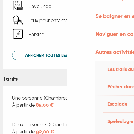
Lave linge
Se baigner en e
Jeux pour enfants / Espace jeux
Naviguer en c
Parking
Autres activités
AFFICHER TOUTES LES PRESTATIONS
Les trails du
Tarifs
Pêcher dans
Tarifs 2026
Une personne (Chambres d'hôtes)
Escalade
À partir de
85,00 €
Spéléologie
Deux personnes (Chambres d'hôtes)
À partir de
92,00 €