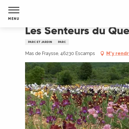
Aller
Accueil
Les Senteurs du Quercy
au
contenu
MENU
principal
Les Senteurs du Que
NTS
MENTS
PARC ET JARDIN
PARC
S
URS
Mas de Fraysse, 46230 Escamps
M'y rend
du Lot
dans
s le
e