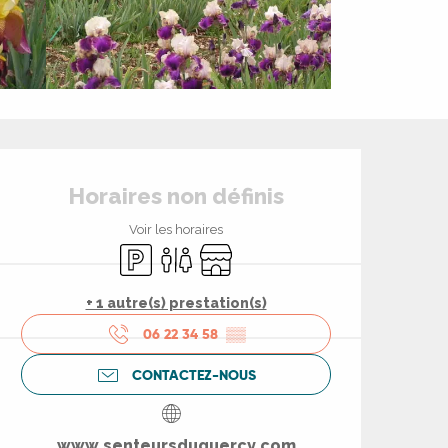
Ouverture et coord
Horaires non définis
Voir les horaires
Parking
Toilettes
Boutique
+ 1 autre(s) prestation(s)
06 22 34 58
▒▒
CONTACTEZ-NOUS
www.senteursduquercy.com