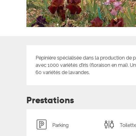
ches,
 et
car
ues
a
Description
ents
Pépinière spécialisée dans la production de pl
es
avec 1000 variétés d’iris (floraison en mai). 
60 variétés de lavandes.
ents
es
ités
ames
Prestations
piste
 faire
Parking
Toilett