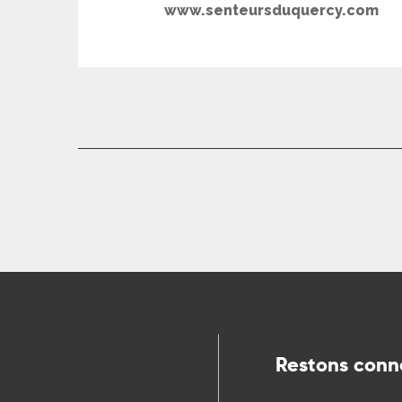
www.senteursduquercy.com
ns
ue
Restons conn