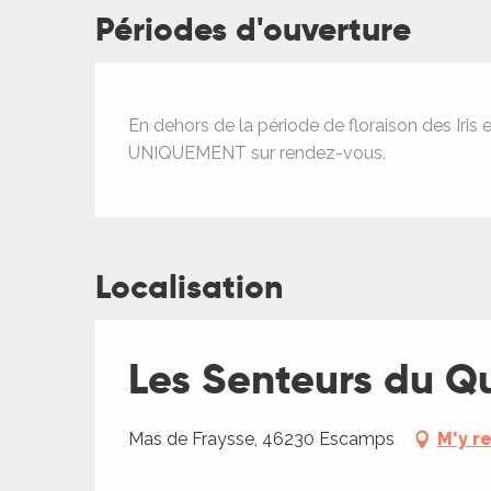
Périodes d'ouverture
ages
En dehors de la période de floraison des Iris
es
UNIQUEMENT sur rendez-vous.
es
Localisation
Les Senteurs du Q
Mas de Fraysse, 46230 Escamps
M'y r