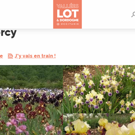
rcy
re
J'y vais en train !