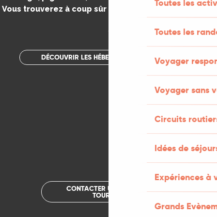
Toutes les activ
Vous trouverez à coup sûr votre bonheur dans le Lot.
.
Toutes les ran
DÉCOUVRIR LES HÉBERGEMENTS INSOLITES
Voyager respo
Voyager sans v
Circuits routier
Idées de séjou
Expériences à 
CONTACTER UN OFFICE DE
TOURISME
Grands Evènem