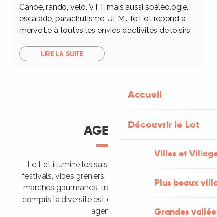
Canoë, rando, vélo, VTT mais aussi spéléologie,
escalade, parachutisme, ULM... le Lot répond à
merveille à toutes les envies d’activités de loisirs.
LIRE LA SUITE
Accueil
Découvrir le Lot
AGENDA
Villes et Villag
Le Lot illumine les saisons de ses animations :
festivals, vides greniers, brocantes, fêtes votives,
Plus beaux vill
marchés gourmands, trails sportifs… Vous l’aurez
compris la diversité est de mise, alors tous à vos
Grandes vallée
agendas !