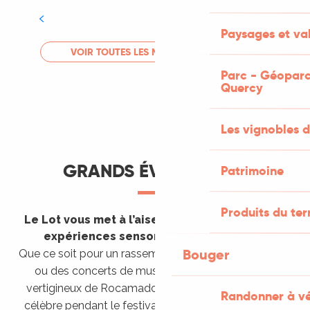
Tout l'agenda
Paysages et val
LIRE LA SUITE
VOIR TOUTES LES MANIFESTATIONS
Parc - Géoparc
Quercy
Les vignobles d
GRANDS ÉVÈNEMENTS
Patrimoine
Produits du ter
Le Lot vous met à l’aise en vous invitant à des
expériences sensorielles étonnantes !
Bouger
Que ce soit pour un rassemblement de montgolfières
ou des concerts de musique sacrée dans le site
vertigineux de Rocamadour, pour écouter un opéra
Randonner à v
célèbre pendant le festival de Saint-Céré ou encore