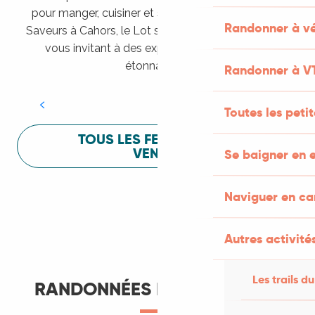
pour manger, cuisiner et s’amuser pendant Lot of
Randonner à vé
Saveurs à Cahors, le Lot sait vous mettre à l’aise en
vous invitant à des expériences sensorielles
Festival Lot of Saveurs
étonnantes !
Randonner à V
LIRE LA SUITE
Toutes les peti
TOUS LES FESTIVALS À
VENIR
Se baigner en e
Naviguer en c
Autres activités
Les trails du
RANDONNÉES ET ITINÉRANCE