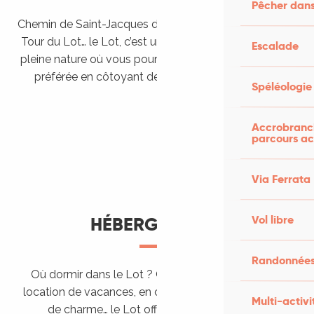
Pêcher dans
Chemin de Saint-Jacques de Compostelle, Véloroutes,
Tour du Lot… le Lot, c’est une véritable destination de
Escalade
pleine nature où vous pourrez pratiquer votre activité
préférée en côtoyant des paysages grandioses.
Spéléologie
Randonner en itinérance
Le Lot en car et en train
Balades et randonnées
Accrobranch
parcours ac
Via Ferrata
Vol libre
HÉBERGEMENTS
Randonnées
Où dormir dans le Lot ? Chez l’habitant, dans une
location de vacances, en camping, ou dans un hôtel
Multi-activi
de charme… le Lot offre des hébergements