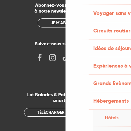
Abonnez-vous gratuitement
à notre newsletter mensuelle
Voyager sans v
JE M'ABONNE
Circuits routier
Suivez-nous sur les réseaux !
Idées de séjou
Expériences à 
Grands Evènem
Lot Balades & Patrimoines sur votre
smartphone
Hébergements
TÉLÉCHARGER L'APPLICATION
Hôtels