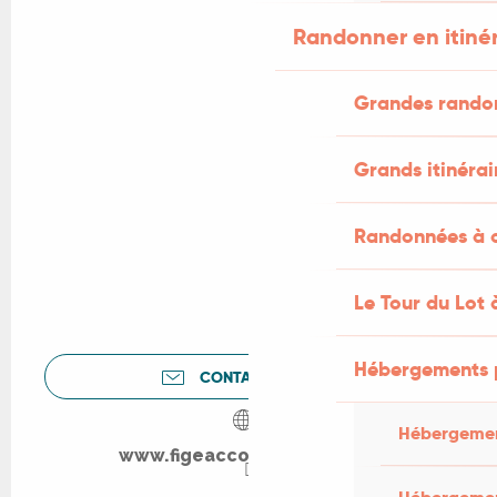
Randonner en itiné
Grandes rando
Grands itinérai
Randonnées à c
Le Tour du Lot 
Hébergements 
CONTACTEZ-NOUS
Hébergemen
www.figeaccoeurdevie.com