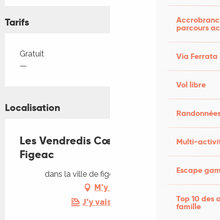
Accrobranch
Tarifs
parcours ac
Tarifs 2026
Gratuit
Via Ferrata
—
Vol libre
Localisation
Randonnées
Les Vendredis Cœur de Vie à
Multi-activi
Figeac
Escape game
dans la ville de figeac, 46100 Figeac
M'y rendre
Top 10 des a
J'y vais en train !
famille