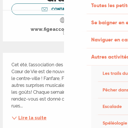
Toutes les peti
CONTACTEZ-NOUS
Se baigner en e
www.figeaccoeurdevie.com
Naviguer en c
Description
Autres activités
Cet été, l’association des commerçants Figeac 
Cœur de Vie est de nouveau prête à faire groover 
Les trails du
le centre-ville ! Fanfare, Funk, Soul, Bandas et 
autres surprises musicales, il y en aura pour tous 
Pêcher dans
les goûts! Chaque semaine, du 18 juillet au 8 août, 
rendez-vous est donné chaque vendredi dans les 
rues...
Escalade
Lire la suite
Spéléologie