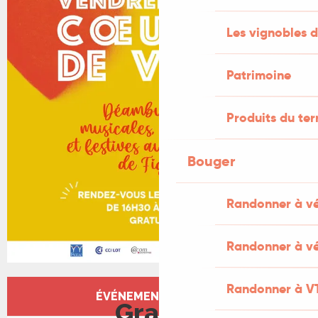
Les vignobles d
Patrimoine
Produits du ter
Bouger
Randonner à v
Randonner à vé
Ouverture et coordonnées
Randonner à V
ÉVÉNEMENT TERMINÉ
Gratuit