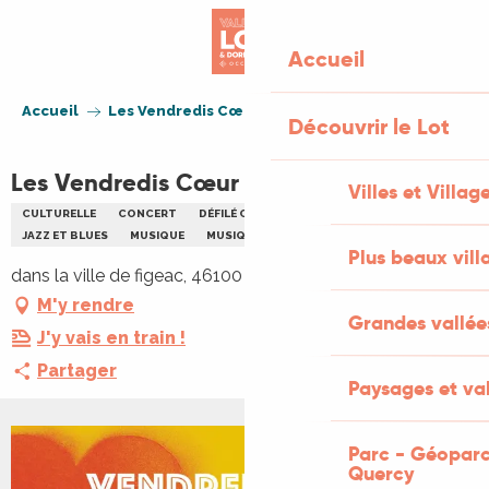
Aller
au
Accueil
contenu
principal
Accueil
Les Vendredis Cœur de Vie à Figeac
Découvrir le Lot
Les Vendredis Cœur de Vie à Figeac
Villes et Villag
CULTURELLE
CONCERT
DÉFILÉ CORTÈGE PARADE
DANSE
JAZZ ET BLUES
MUSIQUE
MUSIQUE DE VARIÉTÉ
Plus beaux vill
dans la ville de figeac, 46100 Figeac
M'y rendre
Grandes vallée
J'y vais en train !
Partager
Paysages et val
Parc - Géoparc
+2 PHOTOS
Quercy