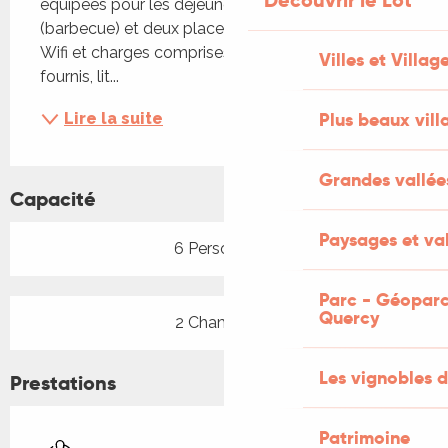
Découvrir le Lot
équipées pour les déjeuners en extérieur 
(barbecue) et deux places de parking gratuites. 
Wifi et charges comprises, linge de maison 
Villes et Villag
fournis, lit...
Plus beaux vill
Lire la suite
Grandes vallée
Capacité
Paysages et val
6 Personne(s)
Parc - Géoparc
Quercy
2 Chambre(s)
Les vignobles d
Prestations
Patrimoine