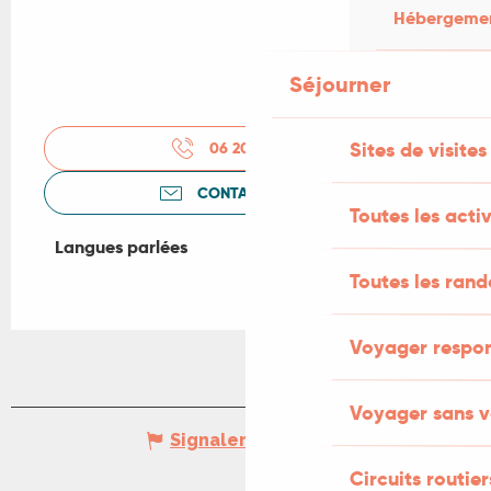
Hébergement
Séjourner
Sites de visites
06 20 17 63
▒▒
CONTACTEZ-NOUS
Toutes les activ
Langues parlées
Langues parlées
Toutes les ran
Voyager respo
Voyager sans v
Signaler une erreur
Circuits routier