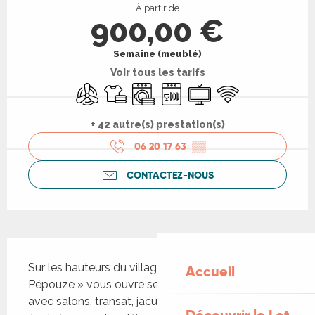
À partir de
900,00 €
Semaine (meublé)
Voir tous les tarifs
Air conditionné
Draps et linge
Lave linge
Lave vaisselle
Télévision
WiFi
+ 42 autre(s) prestation(s)
06 20 17 63
▒▒
CONTACTEZ-NOUS
Description
Sur les hauteurs du village de Mayrac, notre gîte « 
Accueil
Pépouze » vous ouvre ses portes. Doté d'un jardin 
avec salons, transat, jacuzzi 5 places, de terrasses 