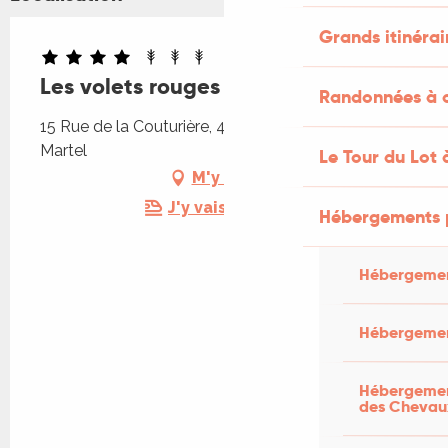
Grands itinérai
Les volets rouges - Gîte Pépouze
Randonnées à c
15 Rue de la Couturière, 46200 Saint-Denis-lès-
Martel
Le Tour du Lot 
M'y rendre
J'y vais en train !
Hébergements 
Hébergemen
Hébergemen
Hébergement
des Chevau