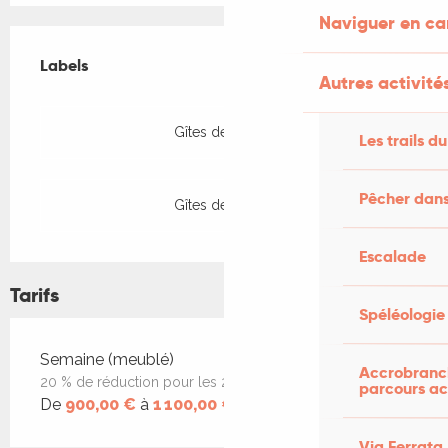
Naviguer en c
Offres de prestations
Labels
Labels
Autres activités
Gîtes de France
Les trails du
Pêcher dans
Gîtes de France
Escalade
Tarifs
Spéléologie
Tarifs 2026
Semaine (meublé)
Accrobranch
20 % de réduction pour les 2 premières réservations.
parcours ac
De
900,00 €
à
1 100,00 €
Via Ferrata