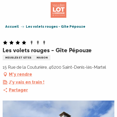
Aller
au
contenu
principal
Accueil
Les volets rouges - Gîte Pépouze
Les volets rouges - Gîte Pépouze
MEUBLÉS ET GÎTES
MAISON
15 Rue de la Couturière, 46200 Saint-Denis-lès-Martel
M'y rendre
J'y vais en train !
Partager