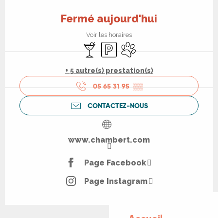
Ouverture et coordonnées
Fermé aujourd'hui
Voir les horaires
Bar / Buvette
Parking
Animaux acceptés
+ 5 autre(s) prestation(s)
05 65 31 95
▒▒
CONTACTEZ-NOUS
www.chambert.com
Page Facebook
Page Instagram