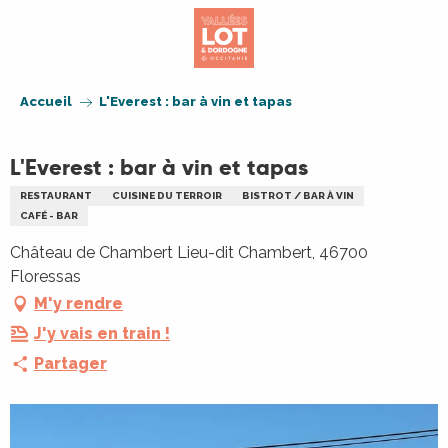
Aller
au
contenu
principal
Accueil
L'Everest : bar à vin et tapas
L'Everest : bar à vin et tapas
RESTAURANT
CUISINE DU TERROIR
BISTROT / BAR À VIN
CAFÉ - BAR
Château de Chambert Lieu-dit Chambert, 46700
Floressas
M'y rendre
J'y vais en train !
Partager