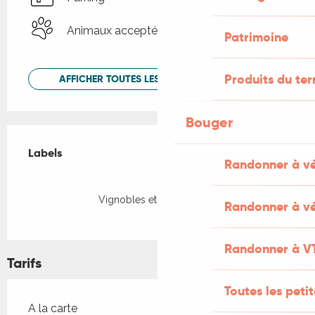
Animaux acceptés
Patrimoine
Produits du ter
AFFICHER TOUTES LES PRESTATIONS
Bouger
Offres de prestations
Labels
Labels
Randonner à v
Vignobles et Découvertes
Randonner à vé
Randonner à V
Tarifs
Toutes les peti
Tarifs 2026
A la carte