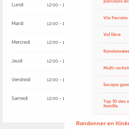
parcours ac
Lundi
12:00 - 15:00
Via Ferrata
Mardi
12:00 - 15:00
Vol libre
Mercredi
12:00 - 15:00
Randonnées
Jeudi
12:00 - 15:00
Multi-activi
Vendredi
12:00 - 15:00
Escape game
Samedi
12:00 - 15:00
Top 10 des a
famille
Randonner en itiné