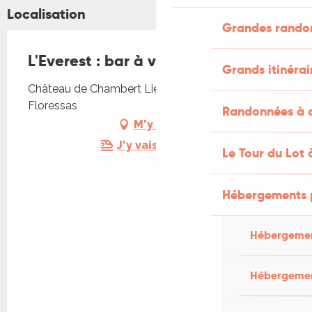
Localisation
Grandes rando
L'Everest : bar à vin et tapas
Grands itinérai
Château de Chambert Lieu-dit Chambert, 46700
Floressas
Randonnées à c
M'y rendre
J'y vais en train !
Le Tour du Lot 
Hébergements 
Hébergemen
Hébergemen