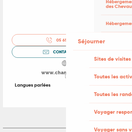
Hébergement
des Chevau
Hébergement
05 65 31 95
▒▒
Séjourner
CONTACTEZ-NOUS
Sites de visites
www.chambert.com
Toutes les activ
Langues parlées
Langues parlées
Toutes les ran
Voyager respo
Voyager sans v