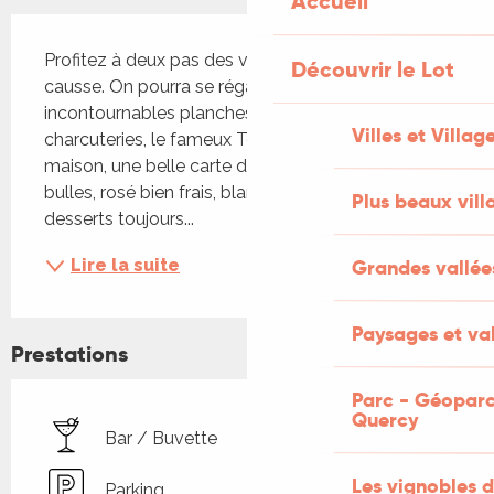
Accueil
Description
Profitez à deux pas des vignes du paysage du 
Découvrir le Lot
causse. On pourra se régaler avec les bonnes et 
incontournables planches de fromages et 
Villes et Villag
charcuteries, le fameux Toasty et ses frites 
maison, une belle carte de boissons avec au choix 
bulles, rosé bien frais, blancs et rouges et des 
Plus beaux vill
desserts toujours...
Grandes vallée
Lire la suite
Paysages et val
Prestations
Parc - Géoparc
Quercy
Bar / Buvette
Les vignobles d
Parking