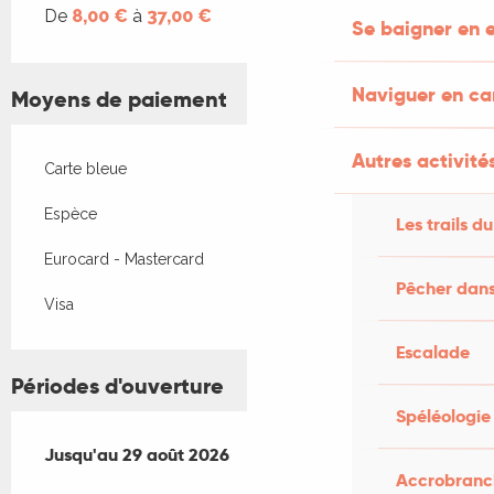
De
8,00 €
à
37,00 €
Se baigner en e
Naviguer en c
Moyens de paiement
Autres activités
Carte bleue
Espèce
Les trails du
Eurocard - Mastercard
Pêcher dans
Visa
Escalade
Périodes d'ouverture
Spéléologie
Du
Jusqu'au
13 juillet 2026
29 août 2026
au
29 août 2026
Accrobranch