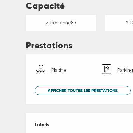
Capacité
4 Personne(s)
2 C
Prestations
Piscine
Parking
AFFICHER TOUTES LES PRESTATIONS
Offres de presta
Labels
Labels