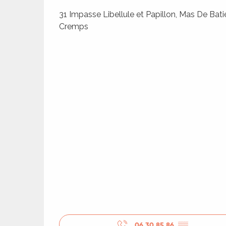
31 Impasse Libellule et Papillon, Mas De Bat
Cremps
R
ts
rs
ns
ue
06 30 85 86
▒▒