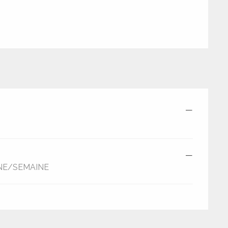
—
—
NE/SEMAINE