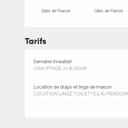
Gîtes de France
Gîtes de France
Tarifs
Tarifs 2026
Semaine (meublé)
CHAUFFAGE: 10 €/JOUR
ages
Location de draps et linge de maison
LOCATION LINGE TOILETTE:5 €/PERSON
es
es