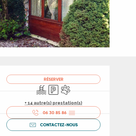
Ouverture et coord
RÉSERVER
Piscine
Parking
Animaux acceptés
+ 14 autre(s) prestation(s)
06 30 85 86
▒▒
CONTACTEZ-NOUS