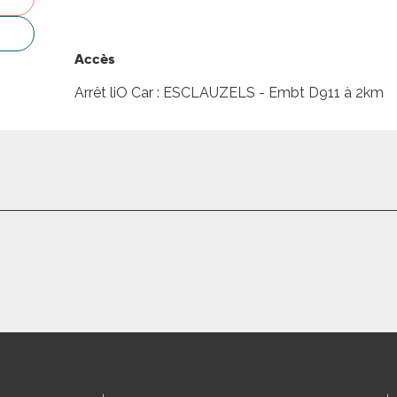
Accès
Accès
Arrêt liO Car : ESCLAUZELS - Embt D911 à 2km