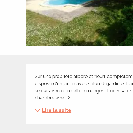
ches,
 et
car
ues
a
ents
es
Description
ents
Sur une propriété arboré et fleuri, complètemen
es
ités
dispose d'un jardin avec salon de jardin et b
séjour avec coin salle à manger et coin salon,
ames
chambre avec 2...
piste
Lire la suite
 faire