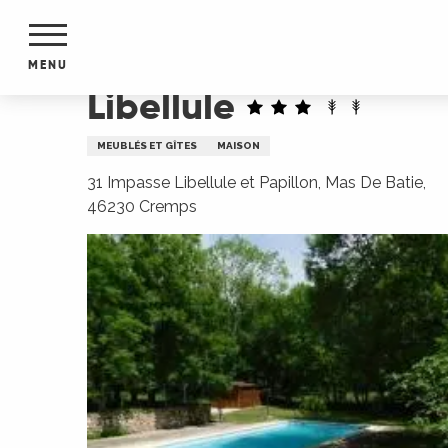
Aller
Accueil
Libellule
au
contenu
MENU
principal
Libellule
NTS
MENTS
MEUBLÉS ET GÎTES
MAISON
S
URS
31 Impasse Libellule et Papillon, Mas De Batie,
46230 Cremps
du Lot
dans
s le
e