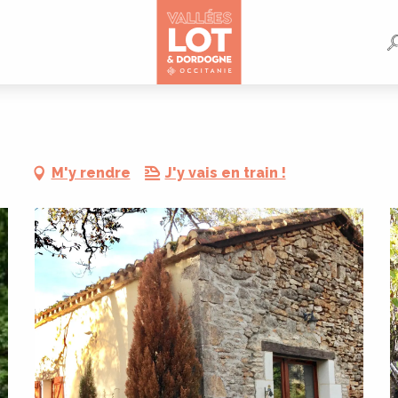
M'y rendre
J'y vais en train !