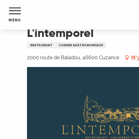
Aller
Accueil
L'intemporel
au
contenu
MENU
principal
L'intemporel
NTS
MENTS
RESTAURANT
CUISINE GASTRONOMIQUE
S
URS
2000 route de Baladou, 46600 Cuzance
M'
du Lot
dans
s le
e