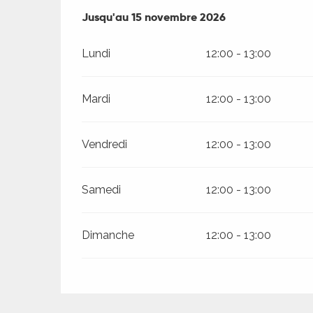
Du
Jusqu'au
3 avril 2026
15 novembre 2026
au
15 novembre 2026
Lundi
12:00 - 13:00
ages
Mardi
12:00 - 13:00
es
Vendredi
12:00 - 13:00
es
Samedi
12:00 - 13:00
Dimanche
12:00 - 13:00