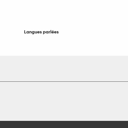
Langues parlées
Langues parlées