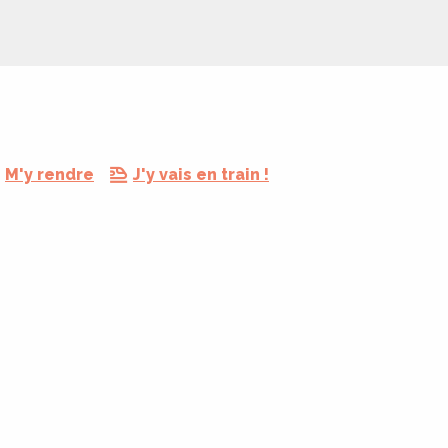
M'y rendre
J'y vais en train !