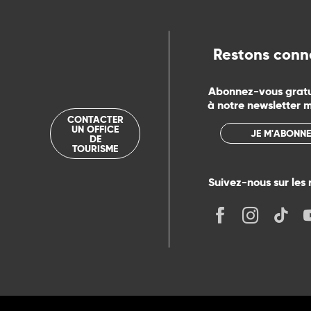
Restons conn
Abonnez-vous grat
à notre newsletter 
CONTACTER
UN OFFICE
JE M'ABONNE
DE
TOURISME
Suivez-nous sur les 
its
r