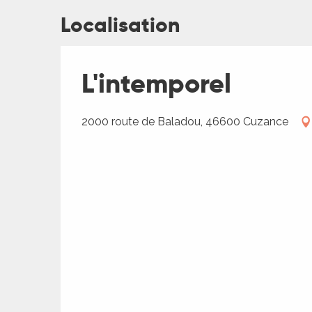
Localisation
L'intemporel
2000 route de Baladou, 46600 Cuzance
R
ts