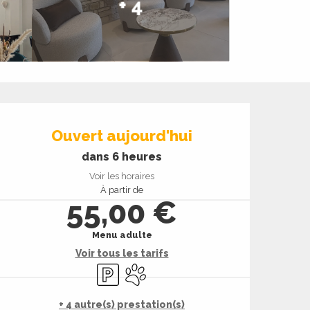
+ 4
Ouverture et coord
Ouvert aujourd'hui
dans 6 heures
Voir les horaires
À partir de
55,00 €
Menu adulte
Voir tous les tarifs
Parking
Animaux acceptés
+ 4 autre(s) prestation(s)