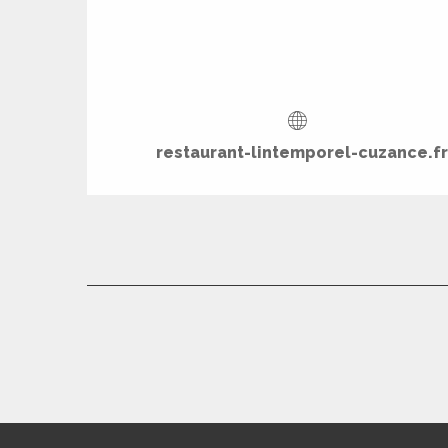
rs
ns
restaurant-lintemporel-cuzance.fr
ue