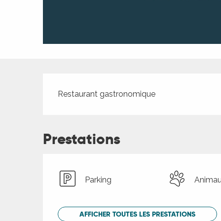
ches,
 et
car
ues
a
Description
ents
Restaurant gastronomique
es
ents
es
Prestations
ités
ames
piste
Parking
Animau
 faire
AFFICHER TOUTES LES PRESTATIONS