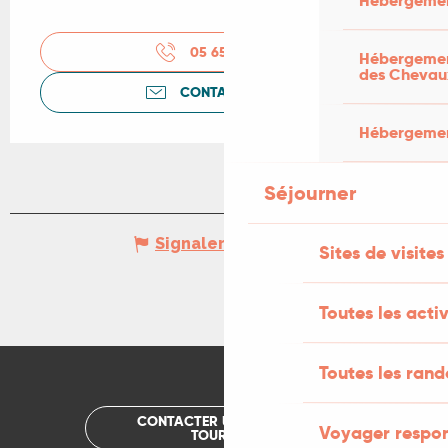
Hébergemen
05 65 53 26
▒▒
Hébergement
des Chevau
CONTACTEZ-NOUS
Hébergement
Séjourner
Signaler une erreur
Sites de visites
Toutes les activ
Toutes les ran
CONTACTER UN OFFICE DE
Voyager respo
TOURISME