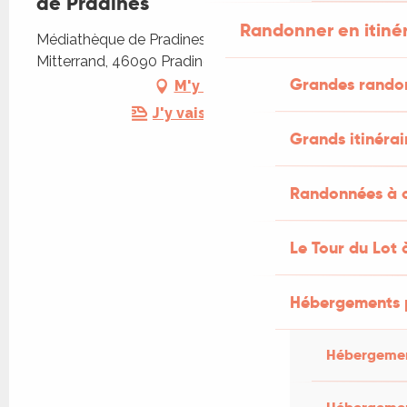
de Pradines
Randonner en itiné
Médiathèque de Pradines, Allée François-
Mitterrand, 46090 Pradines
Grandes rando
M'y rendre
J'y vais en train !
Grands itinérai
Randonnées à c
Le Tour du Lot 
Hébergements 
Hébergemen