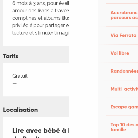
6 mois à 3 ans, pour éveiller leur curiosité et leur 
amour des livres à travers des histoires, 
Accrobranch
parcours ac
comptines et albums illustrés. Un moment 
privilégié pour partager en famille le plaisir de la 
lecture et stimuler l’imaginaire des jeunes enfants.
Via Ferrata
Vol libre
Tarifs
Randonnées
Tarifs 2026
Gratuit
—
Multi-activi
Escape game
Localisation
Top 10 des a
Lire avec bébé à la médiathèque
famille