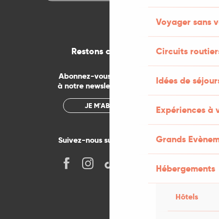
Voyager sans v
Restons connectés
Circuits routier
Abonnez-vous gratuitement
Idées de séjou
à notre newsletter mensuelle
JE M'ABONNE
Expériences à 
Grands Evènem
Suivez-nous sur les réseaux !
Hébergements
Hôtels