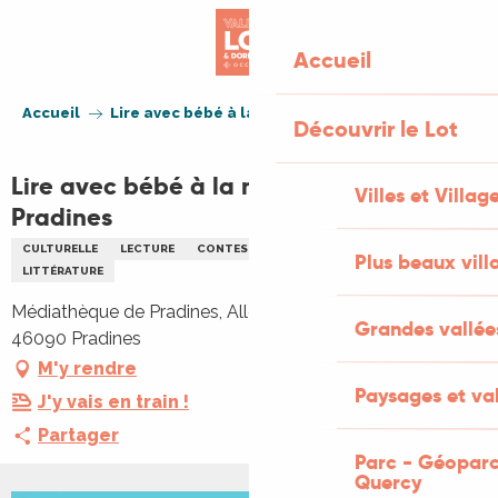
Aller
au
Accueil
contenu
principal
Accueil
Lire avec bébé à la médiathèque de Pradines
Découvrir le Lot
Lire avec bébé à la médiathèque de
Villes et Villag
Pradines
CULTURELLE
LECTURE
CONTES
ENFANTS
FAMILLE
Plus beaux vill
LITTÉRATURE
Médiathèque de Pradines, Allée François-Mitterrand,
Grandes vallée
46090 Pradines
M'y rendre
Paysages et val
J'y vais en train !
Partager
Parc - Géoparc
Quercy