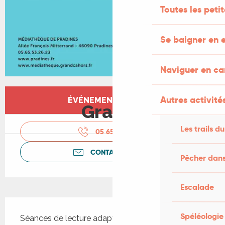
Toutes les peti
Se baigner en e
Naviguer en c
Ouverture et coordonnées
Autres activités
ÉVÉNEMENT TERMINÉ
Gratuit
Les trails du
05 65 53 26
▒▒
CONTACTEZ-NOUS
Pêcher dans
Escalade
Description
Spéléologie
Séances de lecture adaptées aux tout-petits, de 