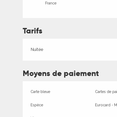
France
ages
Tarifs
es
es
Tarifs 2026
Nuitée
Moyens de paiement
Carte bleue
Cartes de pa
Espèce
Eurocard - M