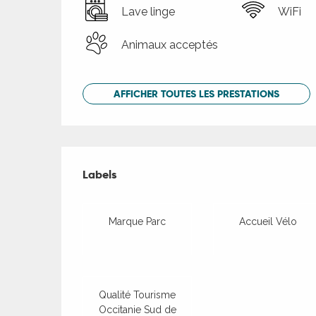
Lave linge
WiFi
Animaux acceptés
AFFICHER TOUTES LES PRESTATIONS
Offres de presta
Labels
Labels
Marque Parc
Accueil Vélo
Qualité Tourisme
Occitanie Sud de