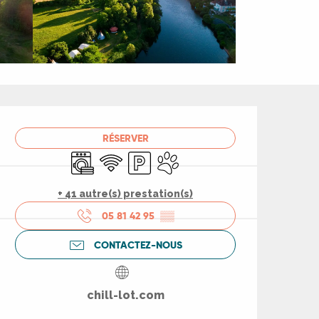
Ouverture et coord
RÉSERVER
Lave linge
WiFi
Parking
Animaux acceptés
+ 41 autre(s) prestation(s)
05 81 42 95
▒▒
CONTACTEZ-NOUS
chill-lot.com