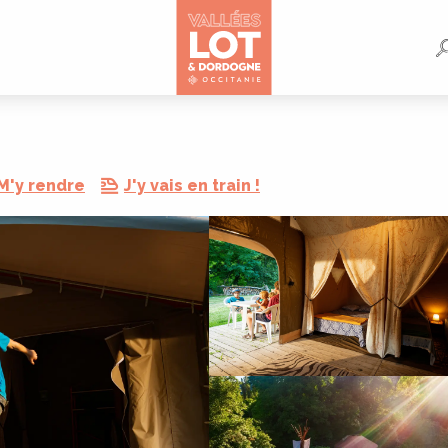
M'y rendre
J'y vais en train !