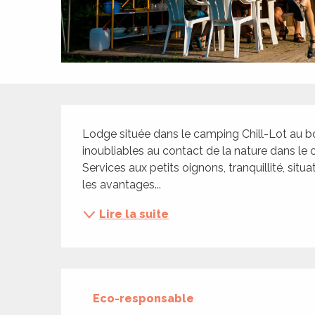
ches,
 et
car
ues
a
Description
ents
Lodge située dans le camping Chill-Lot au bor
es
inoubliables au contact de la nature dans le 
Services aux petits oignons, tranquillité, situ
ents
les avantages...
es
ités
Lire la suite
ames
piste
 faire
Eco-responsable