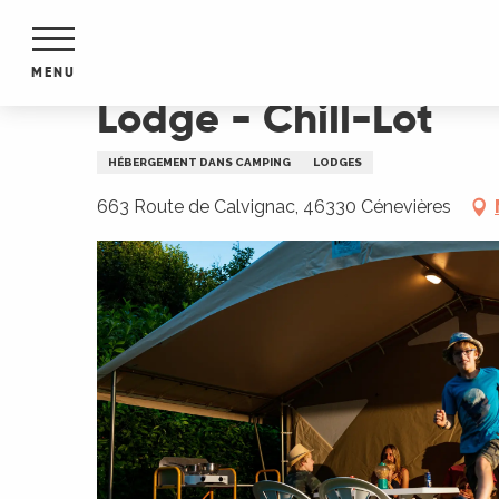
Aller
Accueil
Lodge - Chill-Lot
au
contenu
MENU
principal
Lodge - Chill-Lot
NTS
MENTS
HÉBERGEMENT DANS CAMPING
LODGES
S
URS
663 Route de Calvignac, 46330 Cénevières
du Lot
dans
s le
e