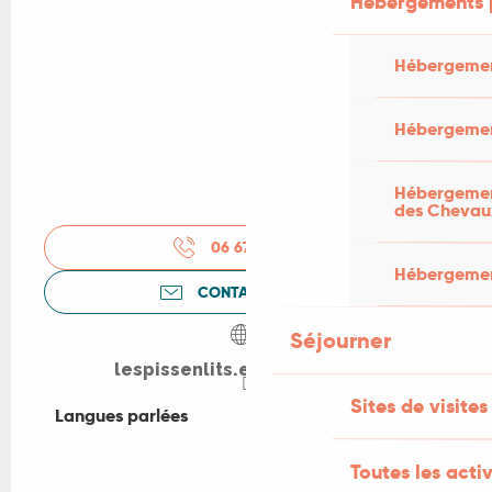
Hébergements 
Hébergemen
Hébergemen
Hébergement
des Chevau
06 67 62 81
▒▒
Hébergement
CONTACTEZ-NOUS
Séjourner
lespissenlits.e-monsite.com
Sites de visites
Langues parlées
Langues parlées
Toutes les activ