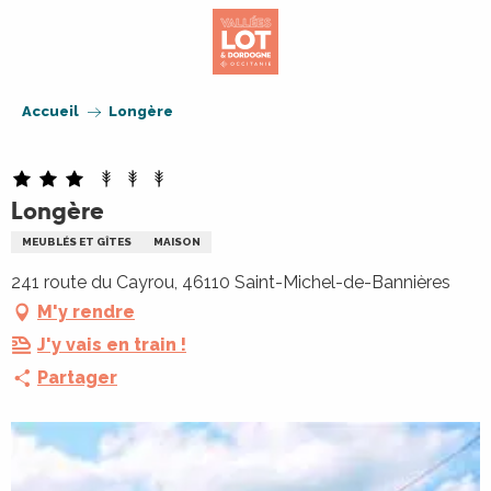
Aller
au
contenu
principal
Accueil
Longère
Longère
MEUBLÉS ET GÎTES
MAISON
241 route du Cayrou, 46110 Saint-Michel-de-Bannières
M'y rendre
J'y vais en train !
Partager