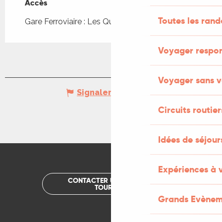
Accès
Accès
Toutes les ran
Gare Ferroviaire : Les Quatre-Routes à 5km
Voyager respo
Voyager sans v
Signaler une erreur
Circuits routier
Idées de séjou
Expériences à 
CONTACTER UN OFFICE DE
TOURISME
Grands Evènem