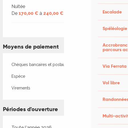
Nuitée
Escalade
De
170,00 €
à
240,00 €
Spéléologie
Accrobranch
Moyens de paiement
parcours ac
Chèques bancaires et postaux
Via Ferrata
Espèce
Vol libre
Virements
Randonnées
Périodes d'ouverture
Multi-activi
Toute l'année 2026