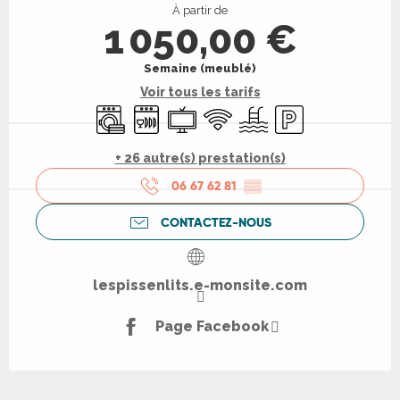
À partir de
1 050,00 €
Semaine (meublé)
Voir tous les tarifs
Lave linge
Lave vaisselle
Télévision
WiFi
Piscine
Parking
+ 26 autre(s) prestation(s)
06 67 62 81
▒▒
CONTACTEZ-NOUS
lespissenlits.e-monsite.com
Page Facebook