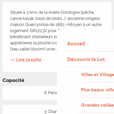
Description
Située à 3 kms de la rivière Dordogne (pêche, 
canoë kayak, base de loisirs...), ancienne longère, 
maison Quercynoise de 1882, mitoyen à un autre 
logement GR2223V pour 6 personnes et 
bénéficiant d'extérieurs indépendants. Vous 
Accueil
apprécierez la piscine (commune et clôturée) à 
l'eau salée (5x10m) avec...
Découvrir le Lot
Lire la suite
Villes et Villag
Capacité
Plus beaux vill
8 Personne(s)
Grandes vallée
5 Chambre(s)