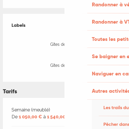
Randonner à vé
Offres de prestations
Randonner à V
Labels
Labels
Toutes les peti
Gîtes de France
Se baigner en e
Gîtes de France
Naviguer en c
Autres activités
Tarifs
Les trails du
Tarifs 2026
Semaine (meublé)
De
1 050,00 €
à
1 540,00 €
Pêcher dans