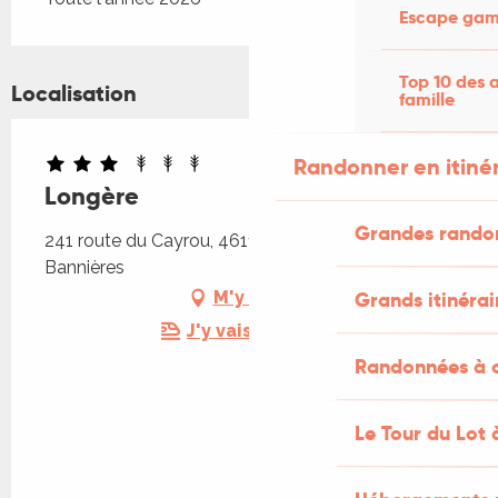
Escape game
Top 10 des a
Localisation
famille
Randonner en itiné
Longère
Grandes rando
241 route du Cayrou, 46110 Saint-Michel-de-
Bannières
Grands itinérai
M'y rendre
J'y vais en train !
Randonnées à c
Le Tour du Lot 