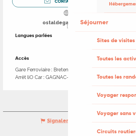
CONTACTEZ-NOUS
Hébergement
Séjourner
ostaldegagnac.com
Langues parlées
Langues parlées
Sites de visites
Toutes les activ
Accès
Accès
Gare Ferroviaire : Bretenoux-Biars à 2km
Toutes les ran
Arrêt liO Car : GAGNAC-SUR-CERE - ZI à 993m
Voyager respo
Voyager sans v
Signaler une erreur
Circuits routier