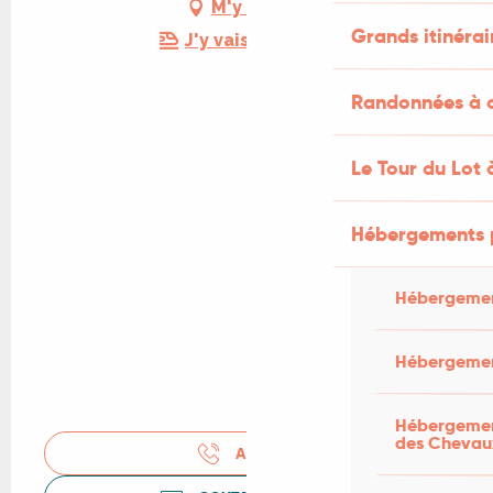
M'y rendre
Grands itinérai
J'y vais en train !
Randonnées à c
Le Tour du Lot 
Hébergements 
Hébergemen
Hébergemen
Hébergement
des Chevau
APPELER