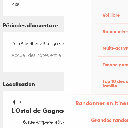
Visa
Vol libre
Périodes d'ouverture
Randonnées
Du 18 avril 2026 au 30 septembre 2026
Multi-activi
Accueil des hôtes entre 17h et 19h
Escape game
Top 10 des a
Localisation
famille
Randonner en itiné
L'Ostal de Gagnac
Grandes rando
6, rue Ampère, 46130 Gagnac-sur-Cère