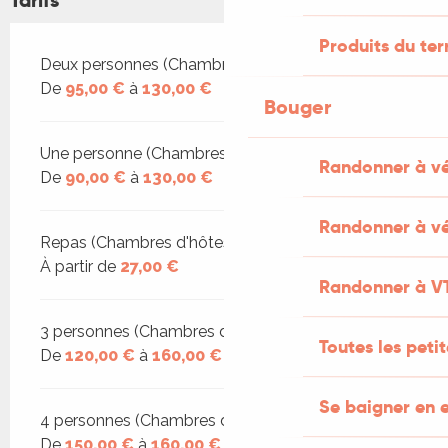
Produits du ter
Tarifs 2026
Deux personnes (Chambres d'hôtes)
De
95,00 €
à
130,00 €
Bouger
Une personne (Chambres d'hôtes)
Randonner à v
De
90,00 €
à
130,00 €
Randonner à vé
Repas (Chambres d'hôtes)
À partir de
27,00 €
Randonner à V
3 personnes (Chambres d'hôtes)
Toutes les peti
De
120,00 €
à
160,00 €
Se baigner en e
4 personnes (Chambres d'hôtes)
De
150,00 €
à
160,00 €