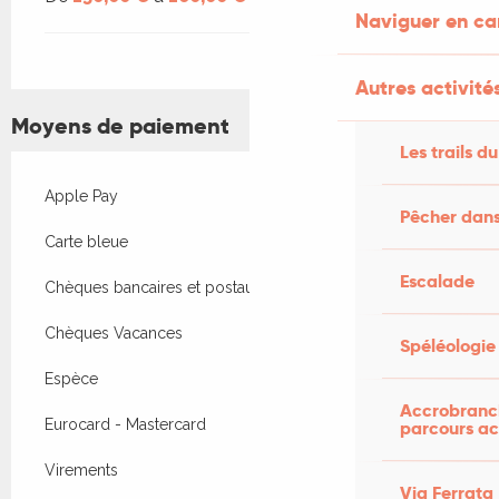
Naviguer en c
Autres activités
Moyens de paiement
Les trails du
Apple Pay
Pêcher dans
Carte bleue
Escalade
Chèques bancaires et postaux
Chèques Vacances
Spéléologie
Espèce
Accrobranch
Eurocard - Mastercard
parcours ac
Virements
Via Ferrata