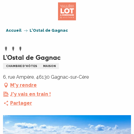
Aller
au
contenu
principal
Accueil
L'Ostal de Gagnac
L'Ostal de Gagnac
CHAMBRE D'HÔTES
MAISON
6, rue Ampère, 46130 Gagnac-sur-Cère
M'y rendre
J'y vais en train !
Partager