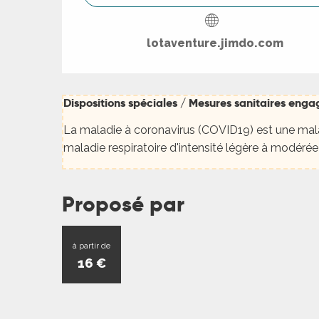
ns
lotaventure.jimdo.com
ue
Dispositions spéciales / Mesures sanitaires eng
Dispositions spéciales / Mesures sanitaires eng
La maladie à coronavirus (COVID19) est une mala
maladie respiratoire d'intensité légère à modérée 
Proposé par
à partir de
16
€