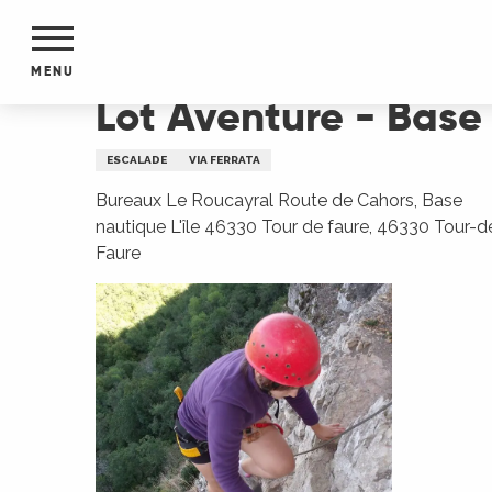
Aller
Accueil
Lot Aventure - Base de Saint-Cirq-Lapop
au
contenu
MENU
principal
Lot Aventure - Base
NTS
MENTS
ESCALADE
VIA FERRATA
S
URS
Bureaux Le Roucayral Route de Cahors, Base
nautique L'île 46330 Tour de faure, 46330 Tour-d
Faure
du Lot
dans
s le
e