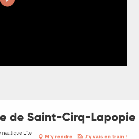
se de Saint-Cirq-Lapopie
nautique L'île
M'y rendre
J'y vais en train !