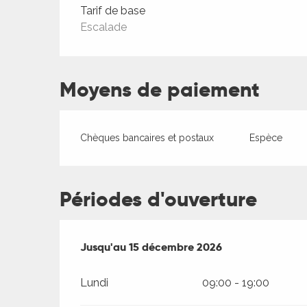
Tarifs 2026
Tarif de base
Escalade
Moyens de paiement
Chèques bancaires et postaux
Espèce
Périodes d'ouverture
Du
Jusqu'au
15 janvier 2026
15 décembre 2026
au
15 décembre 2026
Lundi
09:00 - 19:00