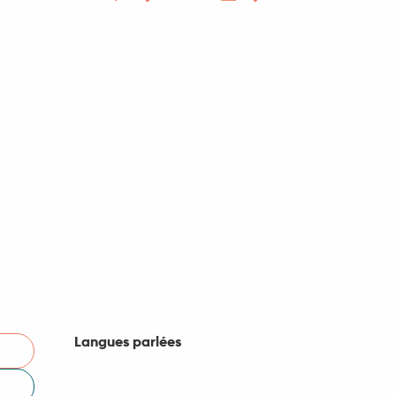
Langues parlées
Langues parlées