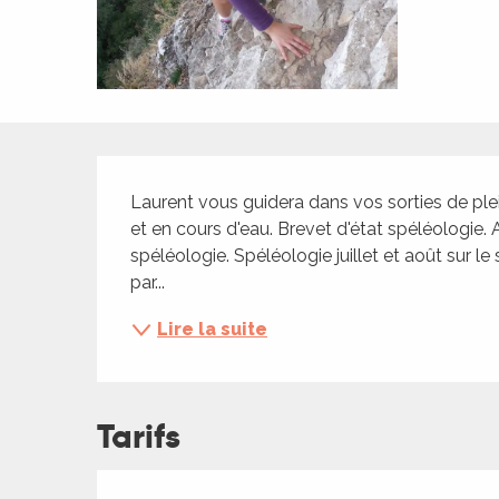
ches,
 et
car
ues
a
Description
ents
Laurent vous guidera dans vos sorties de plei
et en cours d'eau. Brevet d'état spéléologie. A
es
spéléologie. Spéléologie juillet et août sur le 
ents
par...
es
ités
Lire la suite
ames
piste
Tarifs
 faire