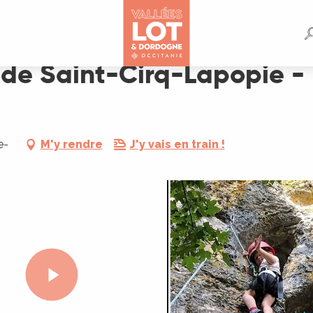
ie - Escalade
 de Saint-Cirq-Lapopie -
e-
M'y rendre
J'y vais en train !