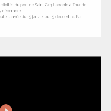
tivités du port de Saint Cirq Lapopie à Tour de
u 15 décembre
ute l'année du 15 janvier au 15 décembre. Par