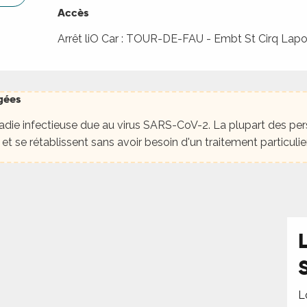
Accès
Accès
Arrêt liO Car : TOUR-DE-FAU - Embt St Cirq Lap
agées
agées
die infectieuse due au virus SARS-CoV-2. La plupart des pers
et se rétablissent sans avoir besoin d'un traitement particulier
L