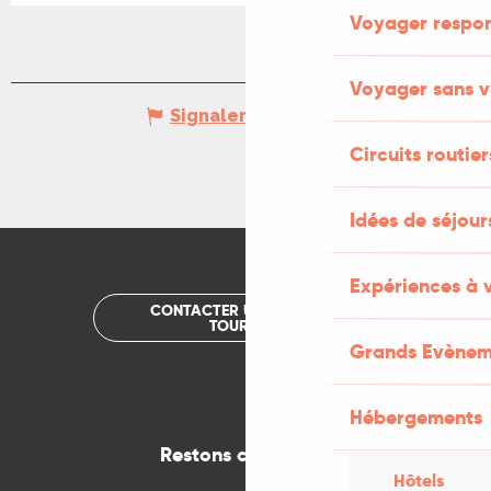
Voyager respo
Voyager sans v
Signaler une erreur
Circuits routier
Idées de séjou
Expériences à 
CONTACTER UN OFFICE DE
TOURISME
Grands Evènem
Hébergements
Restons connectés
Hôtels