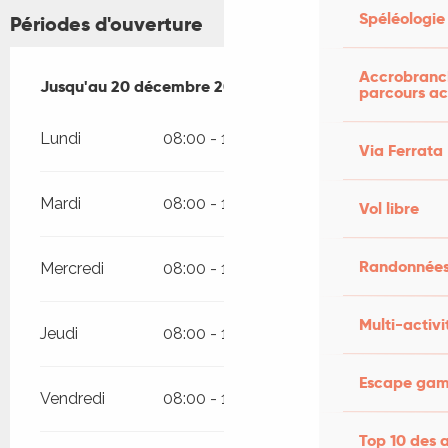
Spéléologie
Périodes d'ouverture
Accrobranch
Du
Jusqu'au
20 mars 2026
20 décembre 2026
au
20 décembre 2026
parcours ac
Lundi
08:00 - 18:30
Via Ferrata
Mardi
08:00 - 18:30
Vol libre
Randonnées
Mercredi
08:00 - 18:30
Multi-activi
Jeudi
08:00 - 18:30
Escape game
Vendredi
08:00 - 18:30
Top 10 des a