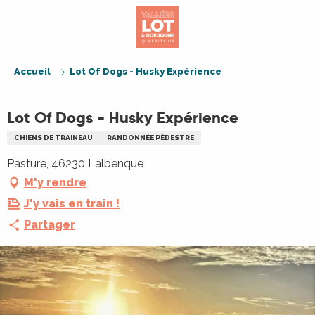
Aller
au
contenu
principal
Accueil
Lot Of Dogs - Husky Expérience
Lot Of Dogs - Husky Expérience
CHIENS DE TRAINEAU
RANDONNÉE PÉDESTRE
Pasture, 46230 Lalbenque
M'y rendre
J'y vais en train !
Partager