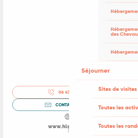
Hébergemen
Hébergement
des Chevau
Hébergement
Séjourner
Sites de visites
06 43 45 01
▒▒
CONTACTEZ-NOUS
Toutes les activ
Toutes les ran
www.hls-wolf.fr