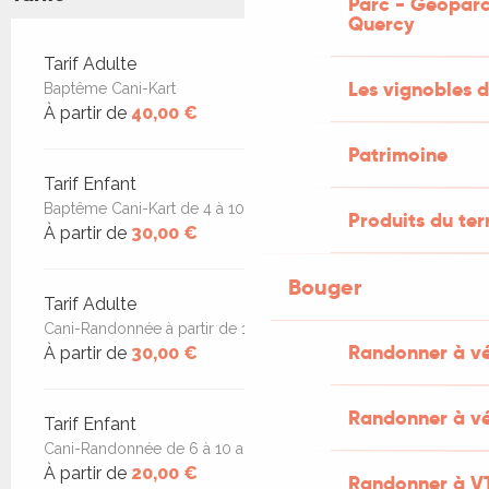
Parc - Géoparc
Quercy
Tarifs 2026
Tarif Adulte
Les vignobles d
Baptême Cani-Kart
À partir de
40,00 €
Patrimoine
Tarif Enfant
Baptême Cani-Kart de 4 à 10 ans gratuit moins de 4 ans
Produits du ter
À partir de
30,00 €
Bouger
Tarif Adulte
Cani-Randonnée à partir de 11 ans
Randonner à v
À partir de
30,00 €
Randonner à vé
Tarif Enfant
Cani-Randonnée de 6 à 10 ans
À partir de
20,00 €
Randonner à V