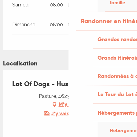
famille
Samedi
08:00 - 18:30
Randonner en itiné
Dimanche
08:00 - 18:30
Grandes rando
Grands itinérai
Localisation
Randonnées à c
Lot Of Dogs - Husky Expérience
Le Tour du Lot 
Pasture, 46230 Lalbenque
M'y rendre
Hébergements 
J'y vais en train !
Hébergemen