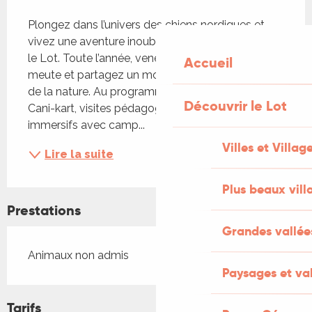
Description
Plongez dans l’univers des chiens nordiques et 
vivez une aventure inoubliable à Lalbenque, dans 
le Lot. Toute l’année, venez rencontrer notre 
Accueil
meute et partagez un moment unique au cœur 
de la nature. Au programme : Cani-randonnée, 
Découvrir le Lot
Cani-kart, visites pédagogiques et événements 
immersifs avec camp...
Villes et Villag
Lire la suite
Plus beaux vill
Prestations
Grandes vallée
Animaux non admis
Paysages et val
Tarifs