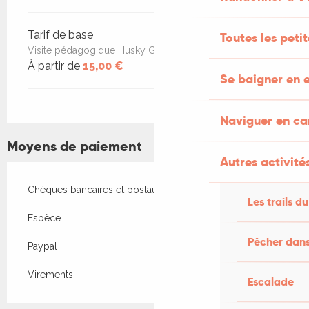
Tarif de base
Toutes les peti
Visite pédagogique Husky Gratuit moins de 6 ans
À partir de
15,00 €
Se baigner en e
Naviguer en c
Moyens de paiement
Autres activités
Chèques bancaires et postaux
Les trails du
Espèce
Pêcher dans
Paypal
Virements
Escalade