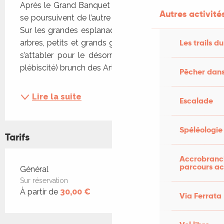
Après le Grand Banquet de la veille, les festivités 
Autres activités
se poursuivent de l’autre côté des allées Fénelon. 
Sur les grandes esplanades vertes, à l’ombre des 
Les trails du
arbres, petits et grands gourmands sont invités à 
s’attabler pour le désormais traditionnel (et très 
plébiscité) brunch des Artisans du goût lotois...
Pêcher dans
Lire la suite
Escalade
Spéléologie
Tarifs
Accrobranch
parcours ac
Tarifs 2026
Général
Sur réservation
À partir de
30,00 €
Via Ferrata