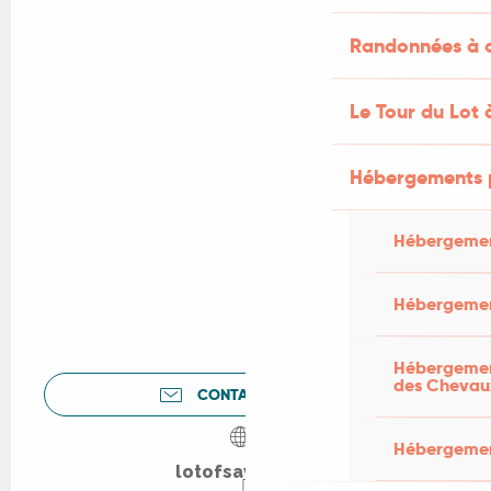
Randonnées à c
Le Tour du Lot 
Hébergements 
Hébergemen
Hébergemen
Hébergement
des Chevau
CONTACTEZ-NOUS
Hébergement
lotofsaveurs.fr