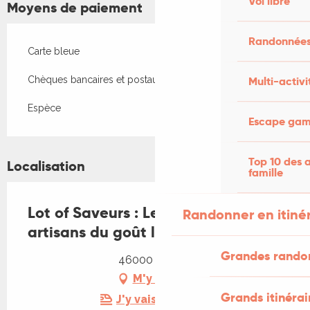
Vol libre
Moyens de paiement
Randonnées
Carte bleue
Multi-activi
Chèques bancaires et postaux
Espèce
Escape game
Top 10 des a
Localisation
famille
Lot of Saveurs : Le brunch des
Randonner en itiné
artisans du goût lotois
Grandes rando
46000 Cahors
M'y rendre
Grands itinérai
J'y vais en train !