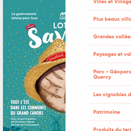
Villes et Villag
+2 PHOTOS
Plus beaux vill
Grandes vallée
Paysages et val
Parc - Géoparc
Quercy
Les vignobles d
Patrimoine
Produits du ter