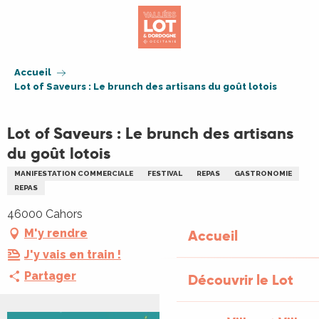
Aller
au
contenu
principal
Accueil
Lot of Saveurs : Le brunch des artisans du goût lotois
Lot of Saveurs : Le brunch des artisans
du goût lotois
MANIFESTATION COMMERCIALE
FESTIVAL
REPAS
GASTRONOMIE
REPAS
46000 Cahors
M'y rendre
Accueil
J'y vais en train !
Partager
Découvrir le Lot