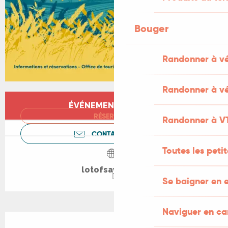
Bouger
Randonner à v
Randonner à vé
Ouverture et coordonnées
ÉVÉNEMENT TERMINÉ
RÉSERVER
Randonner à V
CONTACTEZ-NOUS
Toutes les peti
lotofsaveurs.fr
Se baigner en e
Naviguer en c
Description