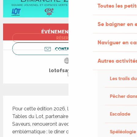
Toutes les peti
Se baigner en e
Ouverture et coordonnées
ÉVÉNEMENT TERMINÉ
RÉSERVER
Naviguer en c
CONTACTEZ-NOUS
Autres activités
lotofsaveurs.fr
Les trails du
Pêcher dans
Description
Pour cette édition 2026, les chefs des Bonnes 
Escalade
Tables du Lot, partenaires historiques de Lot of 
Saveurs, renoueront avec leur format 
Spéléologie
emblématique : le dîner d’exception à table. 