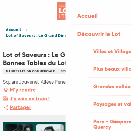
Aller
au
Accueil
contenu
principal
Accueil
Découvrir le Lot
Lot of Saveurs : Le Grand Dîner des Bonnes Tables du Lot
Villes et Villag
Lot of Saveurs : Le Grand Dîner des
Bonnes Tables du Lot
Plus beaux vill
MANIFESTATION COMMERCIALE
FESTIVAL
GASTRONOMIE
REPAS
Square Jouvenel, Allées Fénelon, 46000 Cahors
Grandes vallée
M'y rendre
J'y vais en train !
Paysages et val
Partager
Parc - Géoparc
Quercy