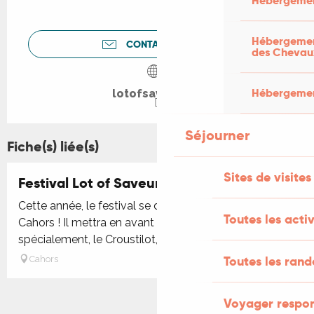
Hébergemen
Hébergement
CONTACTEZ-NOUS
des Chevau
Hébergement
lotofsaveurs.fr
Séjourner
Fiche(s) liée(s)
Sites de visites
Festival Lot of Saveurs
Cette année, le festival se déroulera les 27 et 28 juin à
Toutes les activ
Cahors ! Il mettra en avant les produits locaux et, plus
spécialement, le Croustilot, produit vedette de...
Toutes les ran
Cahors
Voyager respo