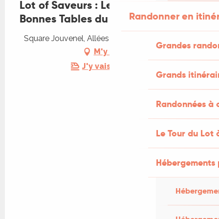
Lot of Saveurs : Le Grand Dîner des
Randonner en itiné
Bonnes Tables du Lot
Square Jouvenel, Allées Fénelon, 46000 Cahors
Grandes rando
M'y rendre
J'y vais en train !
Grands itinérai
Randonnées à c
Le Tour du Lot 
Hébergements 
Hébergemen