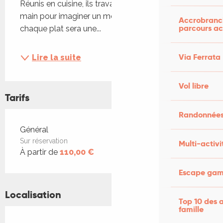
Réunis en cuisine, ils travailleront main dans la 
main pour imaginer un menu à plusieurs voix, où 
Accrobranch
parcours ac
chaque plat sera une...
Via Ferrata
Lire la suite
Vol libre
Tarifs
Randonnées
Tarifs 2026
Général
Sur réservation
Multi-activi
À partir de
110,00 €
Escape game
Localisation
Top 10 des a
famille