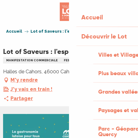
Aller
au
Accueil
contenu
principal
Accueil
Lot of Saveurs : l'esprit Ferrer en cuisine
Découvrir le Lot
Lot of Saveurs : l'esprit Ferrer en cuisine
Villes et Villag
MANIFESTATION COMMERCIALE
FESTIVAL
GASTRONOMIE
Halles de Cahors, 46000 Cahors
Plus beaux vill
M'y rendre
J'y vais en train !
Grandes vallée
Partager
Paysages et val
+1 PHOTO
Parc - Géoparc
Quercy