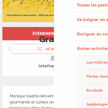
Toutes les peti
Se baigner en e
Ouverture et coordonnées
Naviguer en c
ÉVÉNEMENT TERMINÉ
Gratuit
Autres activités
05 65 53 20
▒▒
Les trails du
lotofsaveurs.fr
Pêcher dans
Description
Escalade
Monique Valette réinventera sous les yeux des 
gourmands et curieux une à plusieurs recettes 
Spéléologie