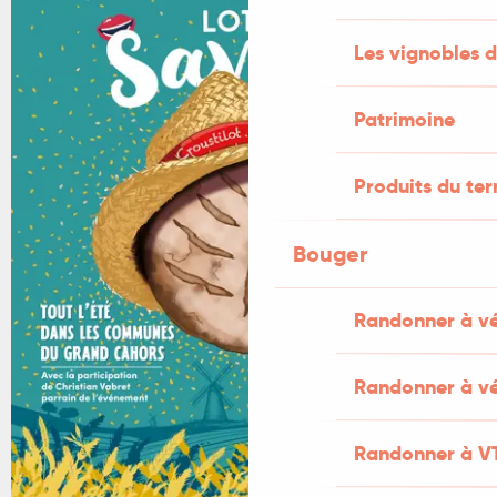
Les vignobles d
Patrimoine
Produits du ter
Bouger
Randonner à v
Randonner à vé
Randonner à V