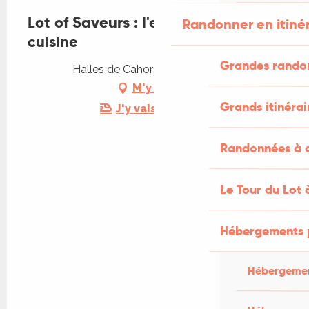
Lot of Saveurs : l'esprit Ferrer en
Randonner en itiné
cuisine
Grandes rando
Halles de Cahors, 46000 Cahors
M'y rendre
Grands itinérai
J'y vais en train !
Randonnées à c
Le Tour du Lot 
Hébergements 
Hébergemen