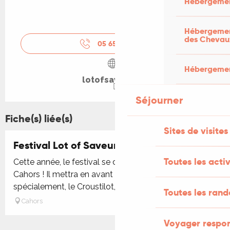
Hébergemen
Hébergement
des Chevau
05 65 53 20
▒▒
Hébergement
lotofsaveurs.fr
Séjourner
Fiche(s) liée(s)
Sites de visites
Festival Lot of Saveurs
Toutes les activ
Cette année, le festival se déroulera les 27 et 28 juin à
Cahors ! Il mettra en avant les produits locaux et, plus
spécialement, le Croustilot, produit vedette de...
Toutes les ran
Cahors
Voyager respo