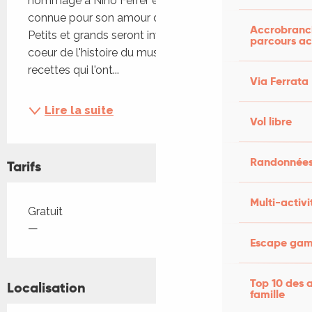
hommage à Nino Ferrer et son épouse Kinou, 
connue pour son amour des bons petits plats. 
Accrobranch
Petits et grands seront invités à se plonger au 
parcours ac
coeur de l'histoire du musicien, en dégustant les 
recettes qui l'ont...
Via Ferrata
Lire la suite
Vol libre
Randonnées
Tarifs
Multi-activi
Tarifs 2026
Gratuit
—
Escape game
Top 10 des a
Localisation
famille