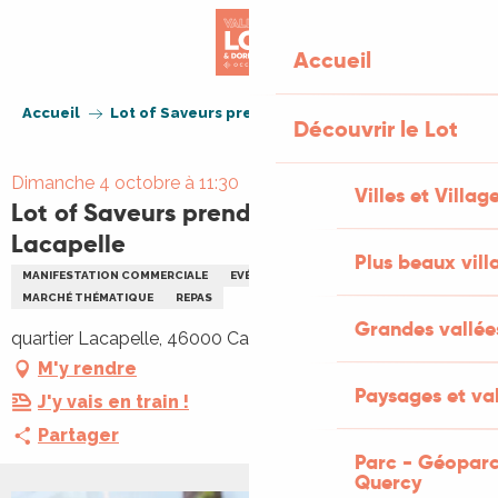
Aller
au
Accueil
contenu
principal
Accueil
Lot of Saveurs prend ses quartiers à Lacapelle
Découvrir le Lot
Dimanche 4 octobre à 11:30
Villes et Villag
Lot of Saveurs prend ses quartiers à
Lacapelle
Plus beaux vill
MANIFESTATION COMMERCIALE
EVÉNEMENT JEUNE PUBLIC
FÊTE
MARCHÉ THÉMATIQUE
REPAS
Grandes vallée
quartier Lacapelle, 46000 Cahors
M'y rendre
Paysages et val
J'y vais en train !
Partager
Parc - Géoparc
Quercy