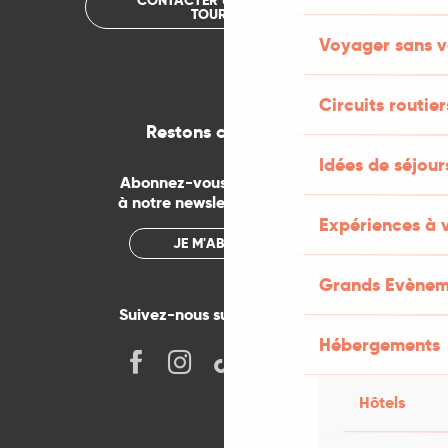
CONTACTER UN OFFICE DE
TOURISME
Voyager sans v
Circuits routier
Restons connectés
Idées de séjou
Abonnez-vous gratuitement
à notre newsletter mensuelle
Expériences à 
JE M'ABONNE
Grands Evènem
Suivez-nous sur les réseaux !
Hébergements
Hôtels