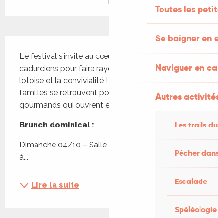
Toutes les peti
Se baigner en e
Description
Le festival s’invite au cœur des quartiers 
Naviguer en c
cadurciens pour faire rayonner la gastronomie 
lotoise et la convivialité ! Petits, grands, voisins et 
familles se retrouvent pour ces rendez-vous 
Autres activités
gourmands qui ouvrent et ferment la saison…
Les trails du
Brunch dominical :
Dimanche 04/10 – Salle des fêtes de Lacapelle 
Pêcher dans
à...
Escalade
Lire la suite
Spéléologie