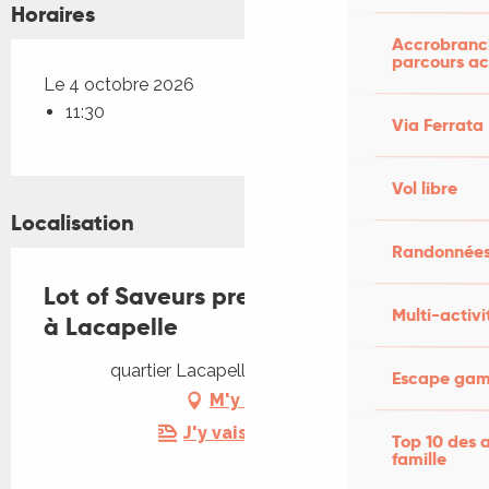
Horaires
Accrobranch
parcours ac
Le 4 octobre 2026
11:30
Via Ferrata
Vol libre
Localisation
Randonnées
Lot of Saveurs prend ses quartiers
Multi-activi
à Lacapelle
quartier Lacapelle, 46000 Cahors
Escape game
M'y rendre
J'y vais en train !
Top 10 des a
famille