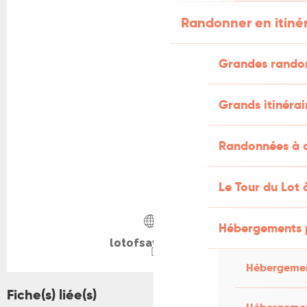
Randonner en itiné
Grandes rando
Grands itinérai
Randonnées à c
Le Tour du Lot 
Hébergements 
lotofsaveurs.fr
Hébergemen
Fiche(s) liée(s)