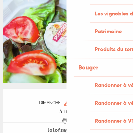
Les vignobles d
Patrimoine
Produits du ter
Bouger
Randonner à v
Ouverture et coordonnées
4
Randonner à vé
DIMANCHE
OCTOBRE
à 11:30
Randonner à V
lotofsaveurs.fr