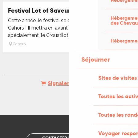
Hébergemen
Festival Lot of Saveurs
Hébergement
Cette année, le festival se déroulera les 27 et 28 juin à
des Chevau
Cahors ! Il mettra en avant les produits locaux et, plus
spécialement, le Croustilot, produit vedette de...
Hébergement
Cahors
Séjourner
Sites de visites
Signaler une erreur
Toutes les activ
Toutes les ran
Voyager respo