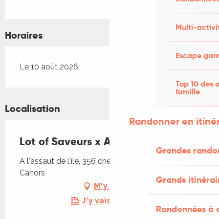
Multi-activi
Horaires
Escape game
Le 10 août 2026
Top 10 des a
famille
Localisation
Randonner en itiné
Lot of Saveurs x A l’assaut de l’île
Grandes rando
A l'assaut de l'île, 356 chemin Ludo Rollès, 46000
Cahors
Grands itinérai
M'y rendre
J'y vais en train !
Randonnées à c