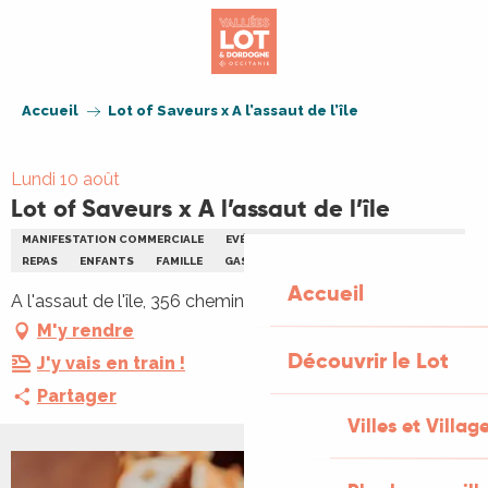
Aller
au
contenu
principal
Accueil
Lot of Saveurs x A l’assaut de l’île
Lundi 10 août
Lot of Saveurs x A l’assaut de l’île
MANIFESTATION COMMERCIALE
EVÉNEMENT JEUNE PUBLIC
FESTIVAL
REPAS
ENFANTS
FAMILLE
GASTRONOMIE
REPAS
Accueil
A l'assaut de l'île, 356 chemin Ludo Rollès, 46000 Cahors
M'y rendre
Découvrir le Lot
J'y vais en train !
Partager
Villes et Villag