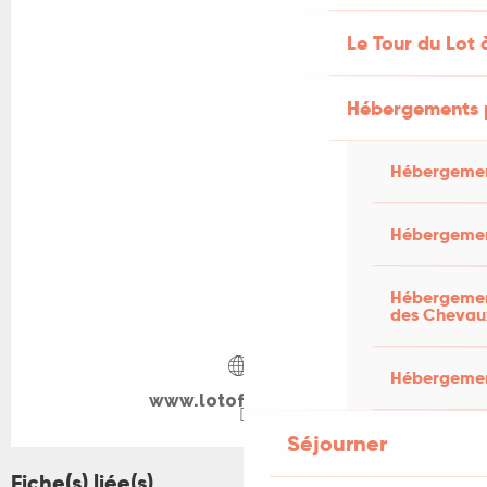
Le Tour du Lot 
Hébergements 
Hébergemen
Hébergemen
Hébergement
des Chevau
Hébergement
www.lotofsaveurs.fr
Séjourner
Fiche(s) liée(s)