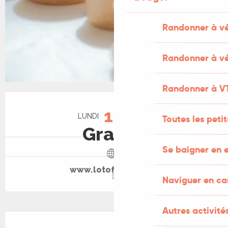
Randonner à v
Randonner à vé
Randonner à V
Ouverture et coordonnées
10
LUNDI
AOÛT
Toutes les peti
Gratuit
Se baigner en e
www.lotofsaveurs.fr
Naviguer en c
Autres activités
Description