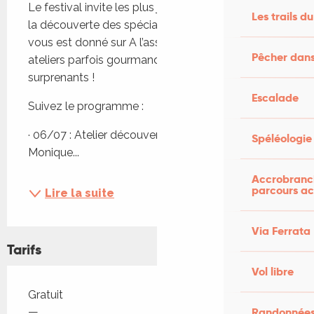
Le festival invite les plus jeunes à passer à table, à 
Les trails du
la découverte des spécialités lotoises. Le rendez-
vous est donné sur A l’assaut de l’île pour des 
Pêcher dans
ateliers parfois gourmands, sportifs ou encore 
surprenants ! 
Escalade
Suivez le programme :
· 06/07 : Atelier découverte du pastis lotois avec 
Spéléologie
Monique...
Accrobranch
parcours ac
Lire la suite
Via Ferrata
Tarifs
Vol libre
Tarifs 2026
Gratuit
—
Randonnées