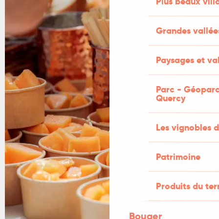
Plus beaux vill
Grandes vallée
Paysages et val
Parc - Géoparc
Quercy
Les vignobles d
Patrimoine
Produits du ter
Bouger