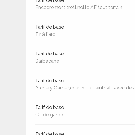
Tarif de base
Encadrement trottinette AE tout terrain
Tarif de base
Tir à l'arc
Tarif de base
Sarbacane
Tarif de base
Archery Game (cousin du paintball, avec des 
ages
Tarif de base
Corde game
es
es
Tarif de base