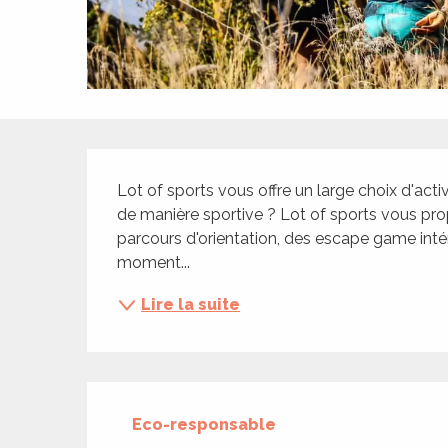
ches,
 et
car
ues
a
Description
ents
Lot of sports vous offre un large choix d'activ
es
de manière sportive ? Lot of sports vous prop
parcours d'orientation, des escape game intér
ents
moment...
es
ités
Lire la suite
ames
piste
 faire
Eco-responsable