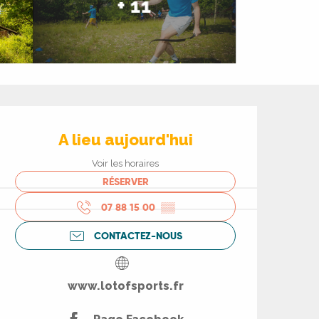
+ 11
Ouverture et coord
A lieu aujourd'hui
Voir les horaires
RÉSERVER
07 88 15 00
▒▒
CONTACTEZ-NOUS
www.lotofsports.fr