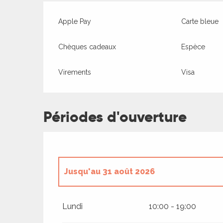
Apple Pay
Carte bleue
Chèques cadeaux
Espèce
Virements
Visa
Périodes d'ouverture
Jusqu'au
31 août 2026
R
Du
17 janvier 2026
au
30 juin 2026
ts
Lundi
10:00 - 19:00