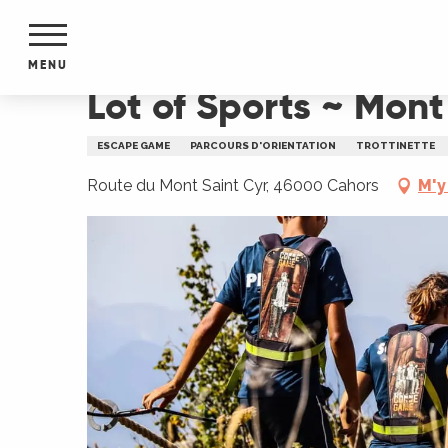
Aller
Accueil
Lot of Sports ~ Mont Saint Cyr
au
contenu
MENU
principal
Lot of Sports ~ Mont
NTS
MENTS
ESCAPE GAME
PARCOURS D'ORIENTATION
TROTTINETTE
S
URS
Route du Mont Saint Cyr, 46000 Cahors
M'y
du Lot
dans
s le
e