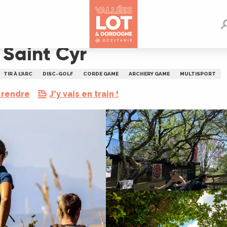
 Saint Cyr
TIR À L’ARC
DISC-GOLF
CORDE GAME
ARCHERY GAME
MULTISPORT
 rendre
J'y vais en train !