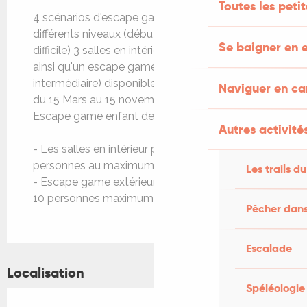
Toutes les peti
4 scénarios d'escape game disponibles,
différents niveaux (débutant, intermédiaire,
Se baigner en e
difficile) 3 salles en intérieur
ainsi qu'un escape game extérieur (niveau
intermédiaire) disponible SUR RÉSERVATION
Naviguer en c
du 15 Mars au 15 novembre.
Escape game enfant de 4 à 10 enfants
Autres activités
- Les salles en intérieur peuvent accueillir 6
personnes au maximum.
Les trails du
- Escape game extérieur 4 personnes minimum,
10 personnes maximum.
Pêcher dans
Escalade
Localisation
Spéléologie