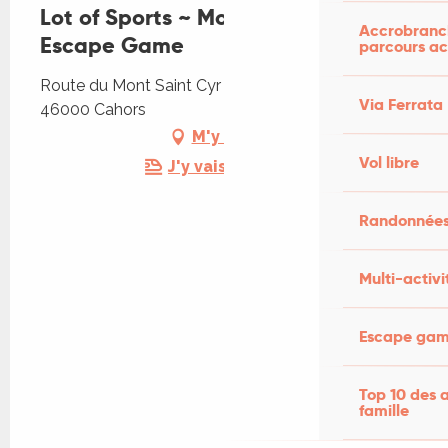
Lot of Sports ~ Mont Saint Cyr -
Accrobranch
Escape Game
parcours ac
Route du Mont Saint Cyr Route du Mont Saint Cyr,
Via Ferrata
46000 Cahors
M'y rendre
Vol libre
J'y vais en train !
Randonnées
Multi-activi
Escape game
Top 10 des a
famille