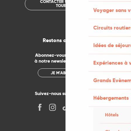
CONTACTER UN OFFICE DE
TOURISME
Voyager sans v
Circuits routier
Restons connectés
Idées de séjou
Abonnez-vous gratuitement
à notre newsletter mensuelle
Expériences à 
JE M'ABONNE
Grands Evènem
Suivez-nous sur les réseaux !
Hébergements
Hôtels