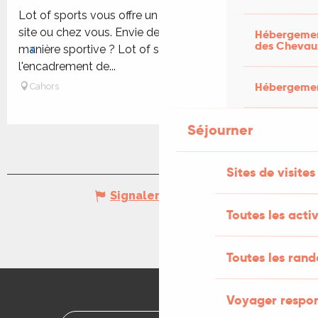
Lot of sports vous offre un large choix d'activités sur
site ou chez vous. Envie de découvrir le Lot de
Hébergement
des Chevau
manière sportive ? Lot of sports vous propose de
l'encadrement de...
Hébergement
Cahors
Séjourner
Sites de visites
Signaler une erreur
Toutes les activ
Toutes les ran
Voyager respo