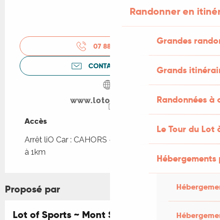
Randonner en itiné
Grandes rando
07 88 15 00
▒▒
CONTACTEZ-NOUS
Grands itinérai
Randonnées à c
www.lotofsports.fr
Accès
Accès
Le Tour du Lot 
Arrêt liO Car : CAHORS - Octroi Pont L Philippe
à 1km
Hébergements 
Hébergemen
Proposé par
Lot of Sports ~ Mont Saint Cyr
Réservable
Hébergemen