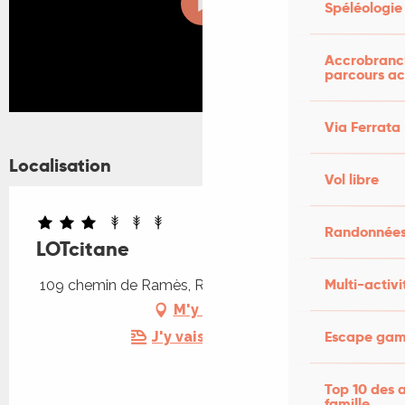
Spéléologie
Accrobranch
parcours ac
Via Ferrata
Localisation
Vol libre
Randonnées
LOTcitane
Multi-activi
109 chemin de Ramès, Ramès, 46230 Lalbenque
M'y rendre
Escape game
J'y vais en train !
Top 10 des a
famille