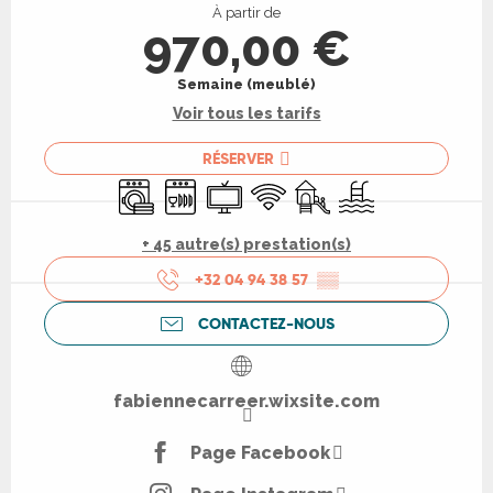
À partir de
970,00 €
Semaine (meublé)
Voir tous les tarifs
RÉSERVER
Lave linge
Lave vaisselle
Télévision
WiFi
Jeux pour enfants / Espa
Piscine
+ 45 autre(s) prestation(s)
+32 04 94 38 57
▒▒
CONTACTEZ-NOUS
fabiennecarreer.wixsite.com
Page Facebook