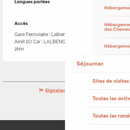
Langues parlées
Langues parlées
Hébergemen
Accès
Accès
Hébergement
des Chevau
Gare Ferroviaire : Lalbenque - Fontanes à 2km
Arrêt liO Car : LALBENQUE - ZA de Lissaure à
Hébergement
2km
Séjourner
Sites de visites
Signaler une erreur
Toutes les activ
Toutes les ran