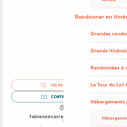
Randonner en itiné
Grandes rando
Grands itinérai
Randonnées à c
Le Tour du Lot 
+32 04 94 38 57
▒▒
CONTACTEZ-NOUS
Hébergements 
fabiennecarreer.wixsite.com
Hébergemen