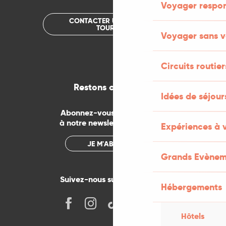
Voyager respo
CONTACTER UN OFFICE DE
TOURISME
Voyager sans v
Circuits routier
Restons connectés
Idées de séjou
Abonnez-vous gratuitement
à notre newsletter mensuelle
Expériences à 
JE M'ABONNE
Grands Evènem
Suivez-nous sur les réseaux !
Hébergements
Hôtels