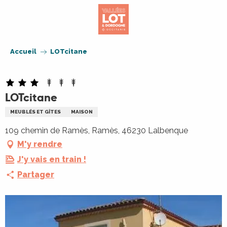
Aller
au
contenu
principal
Accueil
LOTcitane
LOTcitane
MEUBLÉS ET GÎTES
MAISON
109 chemin de Ramès, Ramès, 46230 Lalbenque
M'y rendre
J'y vais en train !
Partager