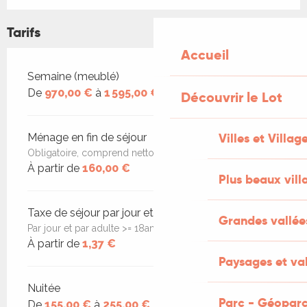
Tarifs
Accueil
Tarifs 2026
Semaine (meublé)
De
970,00 €
à
1 595,00 €
Découvrir le Lot
Villes et Villag
Ménage en fin de séjour
Obligatoire, comprend nettoyage Covid
À partir de
160,00 €
Plus beaux vill
Taxe de séjour par jour et par personne
Grandes vallée
Par jour et par adulte >= 18ans
À partir de
1,37 €
Paysages et val
Nuitée
Parc - Géoparc
De
155,00 €
à
255,00 €